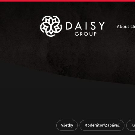
About cl
Všetky
Moderátor/Zabávač
K