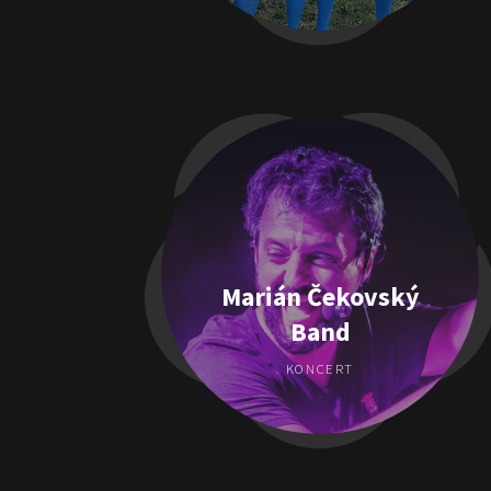
Marián Čekovský
Band
KONCERT