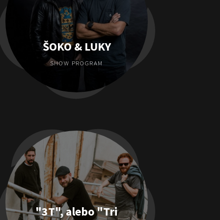
ŠOKO & LUKY
SHOW PROGRAM
"3T", alebo "Tri