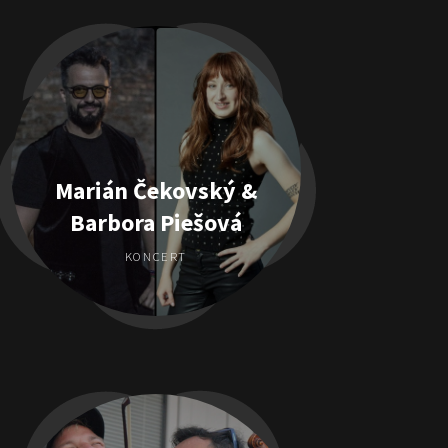
Marián Čekovský &
Barbora Piešová
KONCERT