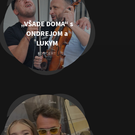
„VŠADE DOMA“ s
ONDREJOM a
LUKYM
KONCERT