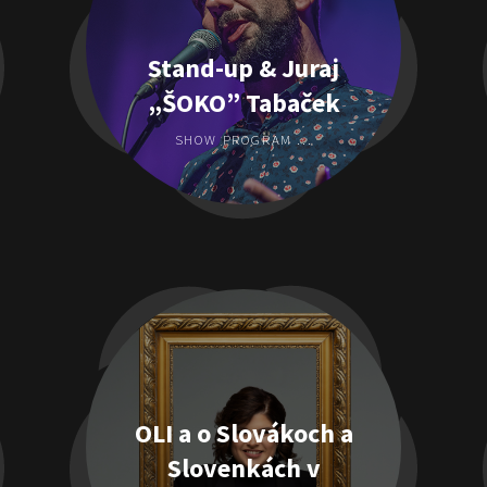
Stand-up & Juraj
„ŠOKO” Tabaček
SHOW PROGRAM ...
OLI a o Slovákoch a
Slovenkách v