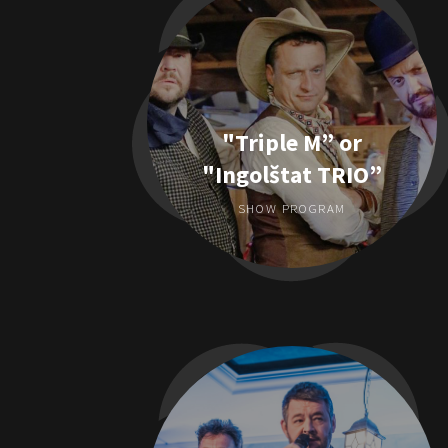
"Triple M” or
"Ingolštat TRIO”
SHOW PROGRAM