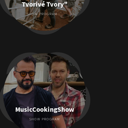
Tvorivé Tvory"
SHOW PROGRAM ...
MusicCookingShow
SHOW PROGRAM