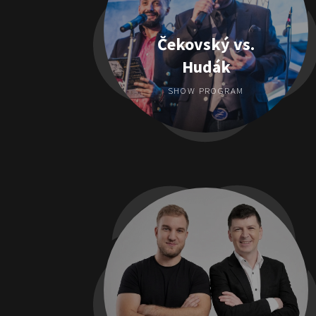
Čekovský vs.
Hudák
SHOW PROGRAM