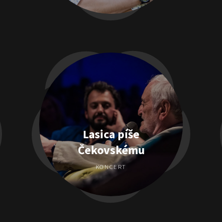
Lasica píše
Čekovskému
KONCERT