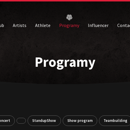
ub
Artists
Athlete
Programy
Influencer
Conta
Programy
oncert
StandupShow
Show program
Teambuilding