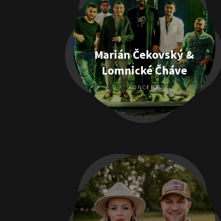
Marián Čekovský &
Lomnické Čháve
KONCERT