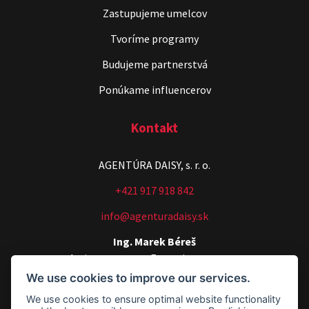
Zastupujeme umelcov
Tvoríme programy
Budujeme partnerstvá
Ponúkame influencerov
Kontakt
AGENTÚRA DAISY, s. r. o.
+421 917 918 842
info@agenturadaisy.sk
Ing. Marek Béreš
Artists manager, Executive manager
We use cookies to improve our services.
+421 907 540 518
We use cookies to ensure optimal website functionality
agenturadaisy@agenturadaisy.sk