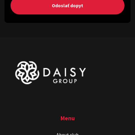
Odoslať dopyt
Menu
About club