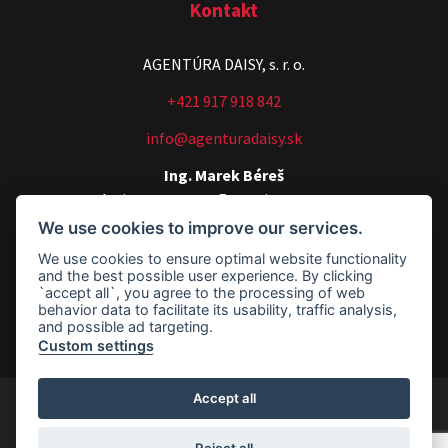
Kontakt
AGENTÚRA DAISY, s. r. o.
+421 917 918 842
info@agenturadaisy.sk
Ing. Marek Béreš
Artists manager, Executive manager
We use cookies to improve our services.
+421 907 540 518
We use cookies to ensure optimal website functionality
agenturadaisy@agenturadaisy.sk
and the best possible user experience. By clicking
`accept all`, you agree to the processing of web
Fakturačné údaje
behavior data to facilitate its usability, traffic analysis,
and possible ad targeting.
Custom settings
Footer - Fakturačné údaje
Accept all
© 2026
daisygroup.sk
|
Vv
| Všetky práva vyhradené
Reject all