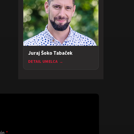
Juraj Šoko Tabaček
DETAIL UMELCA
→
fón