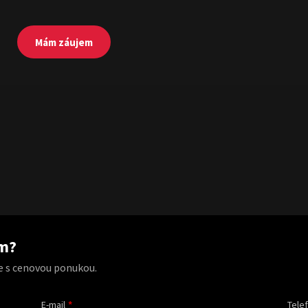
Mám záujem
am?
e s cenovou ponukou.
E-mail
Tele