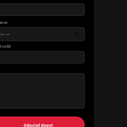
akcie
t osôb
Odoslať dopyt