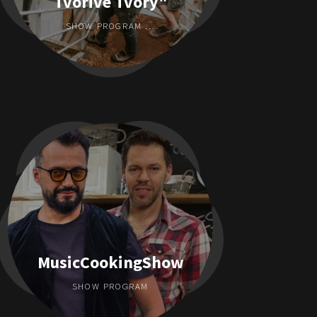
Tvorivé Tvory"
SHOW PROGRAM ...
MusicCookingShow
SHOW PROGRAM