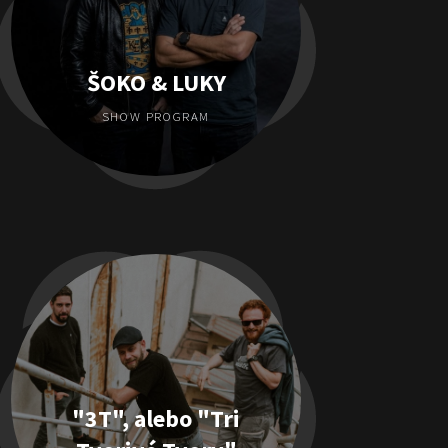
ŠOKO & LUKY
SHOW PROGRAM
"3T", alebo "Tri