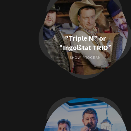
"Triple M” or
"Ingolštat TRIO”
SHOW PROGRAM