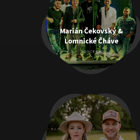
Marián Čekovský &
Lomnické Čháve
KONCERT