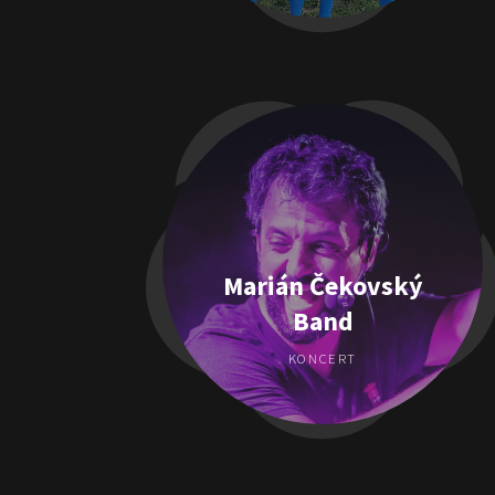
Marián Čekovský
Band
KONCERT