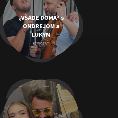
„VŠADE DOMA“ s
ONDREJOM a
LUKYM
KONCERT