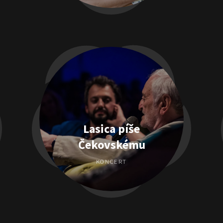
Lasica píše
Čekovskému
KONCERT