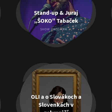
Stand-up & Juraj
„ŠOKO” Tabaček
SHOW PROGRAM ...
OLI a o Slovákoch a
Slovenkách v