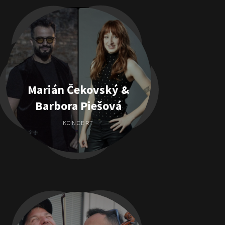
Marián Čekovský &
Barbora Piešová
KONCERT