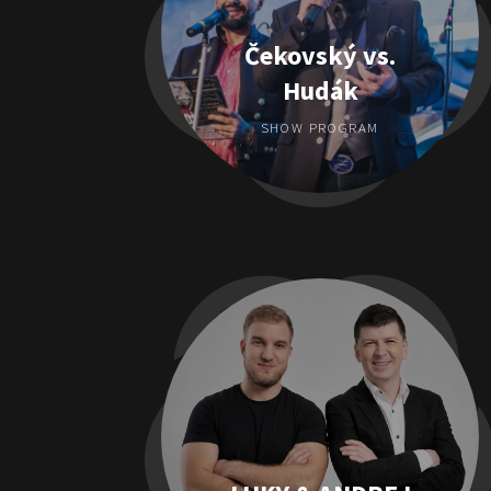
Čekovský vs.
Hudák
SHOW PROGRAM