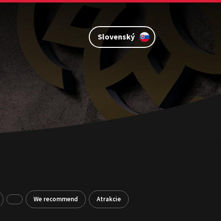
Slovenský
We recommend
Atrakcie