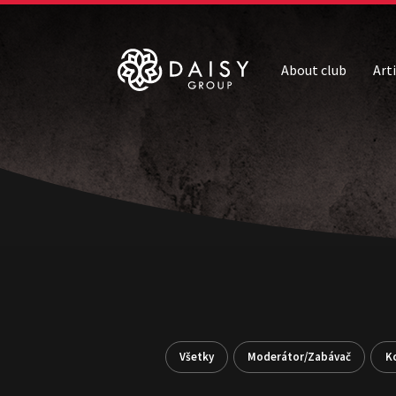
About club
Art
Všetky
Moderátor/Zabávač
K