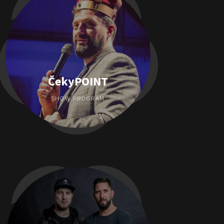
ČekyPOINT
SHOW PROGRAM