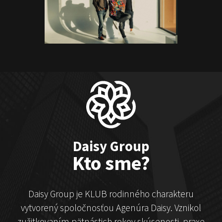
ČekyPOINT
Show program
Marián Čekovský
Daisy Group
Kto sme?
Daisy Group je KLUB rodinného charakteru
vytvorený spoločnosťou Agenúra Daisy. Vznikol
zužitkovaním pätnástich rokov skúsenosti, praxe