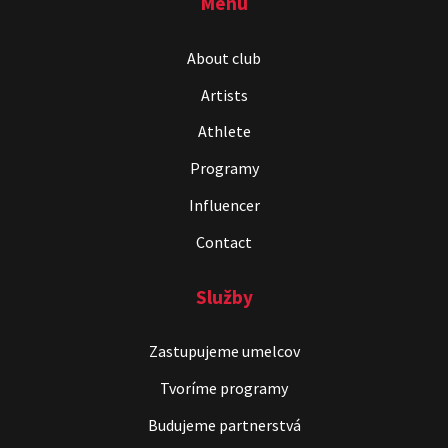
Menu
ČekyPOINT
About club
Show program
Artists
Marián Čekovský
Athlete
Programy
Influencer
Contact
Služby
Čekovský vs. Hudák
Show program
Zastupujeme umelcov
Michal Hudák
Marián Čekovský
Tvoríme programy
Budujeme partnerstvá