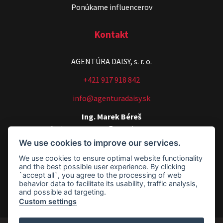
Ponúkame influencerov
Kontakt
AGENTÚRA DAISY, s. r. o.
Stand-up & Juraj „ŠOKO”
+421 917 918 842
Tabaček
info@agenturadaisy.sk
Show program StandupShow
Juraj Šoko Tabaček
Ing. Marek Béreš
Artists manager, Executive manager
We use cookies to improve our services.
+421 907 540 518
We use cookies to ensure optimal website functionality
agenturadaisy@agenturadaisy.sk
and the best possible user experience. By clicking
`accept all`, you agree to the processing of web
Fakturačné údaje
behavior data to facilitate its usability, traffic analysis,
and possible ad targeting.
Custom settings
Footer - Fakturačné údaje
ŠOKO & LUKY