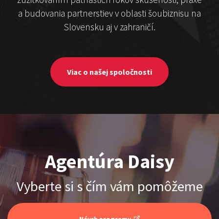
Čekovský vs. Hudák
a budovania partnerstiev v oblasti šoubiznisu na
Slovensku aj v zahraničí.
Show program
Michal Hudák
Marián Čekovský
Viac o našej spoločnosti
Stand-up & Juraj „ŠOKO”
Agentúra Daisy
Tabaček
Show program StandupShow
Vyberte si s čím vám pomôžeme
Juraj Šoko Tabaček