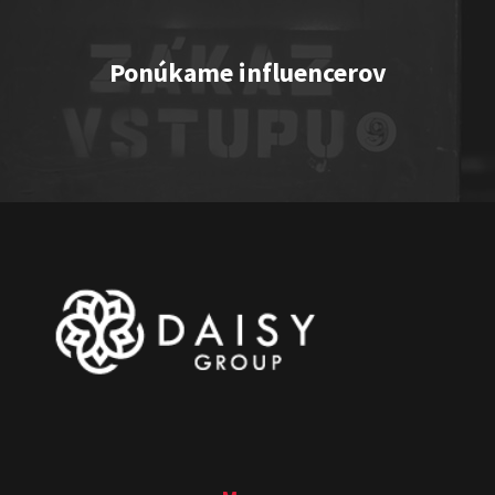
Ponúkame influencerov
One vs. Two
Show program
Juraj Šoko Tabaček
Michal Hudák
Marián
Čekovský