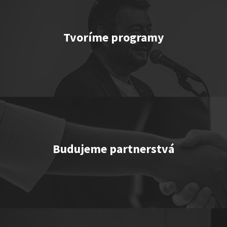
Tvoríme programy
TEMNÉ KECY
Show program StandupShow
Jerry Veľmajster Szabo
Budujeme partnerstvá
"Triple M” or "Ingolštat TRIO”
Show program
Marcel Forgáč
Michal Hudák
Marián Čekovský