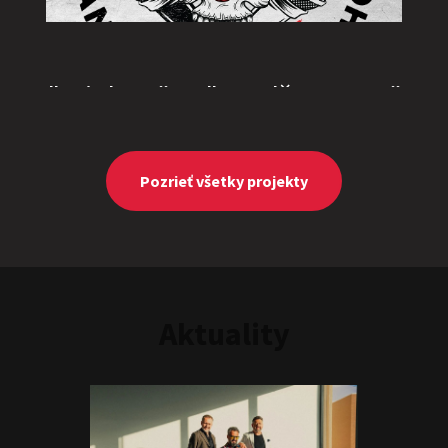
"Triple M” or "Ingolštat TRIO”
Show program
Marcel Forgáč
Michal Hudák
Marián Čekovský
Pozrieť všetky projekty
Aktuality
One vs. Two
Show program
Juraj Šoko Tabaček
Michal Hudák
Marián
Čekovský