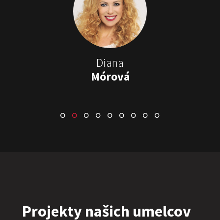
Stand-up & Juraj „ŠOKO”
Tabaček
Show program StandupShow
Juraj Šoko Tabaček
Diana
Mórová
ŠOKO & LUKY
Show program
Juraj Šoko Tabaček
Lukáš Adamec
Projekty našich umelcov