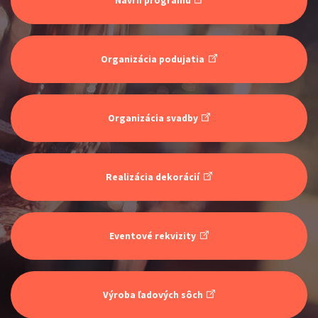
Návrh programu
Organizácia podujatia
ŠOKO & LUKY
Organizácia svadby
Show program
Juraj Šoko Tabaček
Lukáš Adamec
Realizácia dekorácií
Eventové rekvizity
INKOGNITO
Výroba ľadových sôch