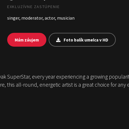
EXKLUZÍVNE ZASTÚPENIE
singer, moderator, actor, musician
Mám záujem
Foto balík umelca v HD
ak SuperStar, every year experiencing a growing popularit
e, this all-round, energetic artist is a great choice for any 