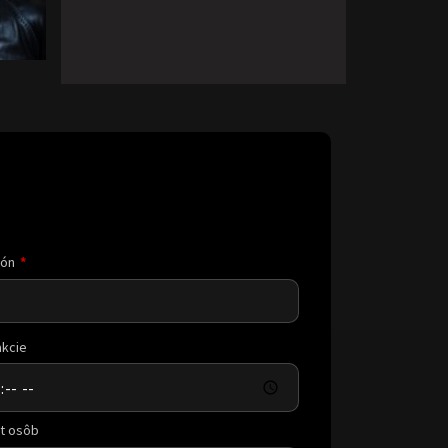
Pocta LEGENDÁM
DETAIL PROJEKTU
→
fón
akcie
t osôb
POCTA MEKYMU