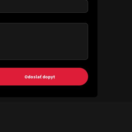
DETAIL PROJEKTU
→
Odoslať dopyt
„VŠADE DOMA“ s ONDREJOM
a LUKYM
DETAIL PROJEKTU
→