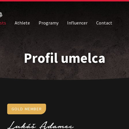
ists
Athlete
Programy
Influencer
Contact
Profil umelca
GOLD MEMBER
Lukáš
Adamec