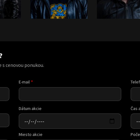
?
e s cenovou ponukou.
E-mail
Tele
Dátum akcie
Čas 
Miesto akcie
Poče