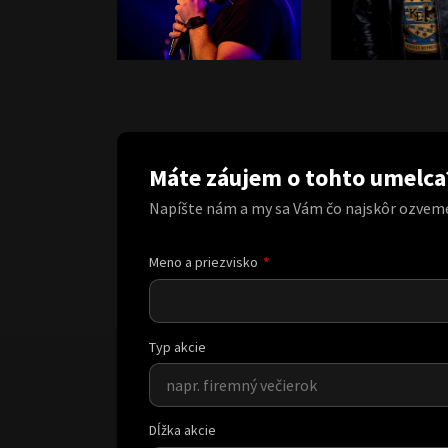
Máte záujem o tohto umelca
Napíšte nám a my sa Vám čo najskôr ozvem
Meno a priezvisko
Typ akcie
Dĺžka akcie