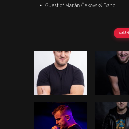
Guest of Marián Čekovský Band
Galér