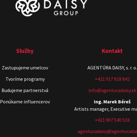
Služby
Kontakt
Zastupujeme umelcov
AGENTÚRA DAISY, s. r. o.
Tvoríme programy
+421 917 918 842
Budujeme partnerstvá
info@agenturadaisy.sk
Ponúkame influencerov
Ing. Marek Béreš
Artists manager, Executive m
+421 907 540 518
agenturadaisy@agenturadai