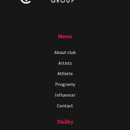
Menu
About club
One vs. Two
Artists
Show program
Athlete
Juraj Šoko Tabaček
Michal Hudák
Marián
Čekovský
Programy
Influencer
Contact
Služby