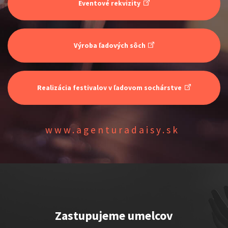
Eventové rekvizity
Výroba ľadových sôch
ŠOKO & LUKY
Realizácia festivalov v ľadovom sochárstve
Show program
Juraj Šoko Tabaček
Lukáš Adamec
www.agenturadaisy.sk
INKOGNITO
Zastupujeme umelcov