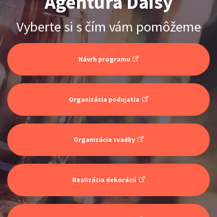
Agentúra Daisy
Čekovský vs. Hudák
Vyberte si s čím vám pomôžeme
Show program
Michal Hudák
Marián Čekovský
Návrh programu
Organizácia podujatia
Organizácia svadby
Stand-up & Juraj „ŠOKO”
Tabaček
Show program StandupShow
Realizácia dekorácií
Juraj Šoko Tabaček