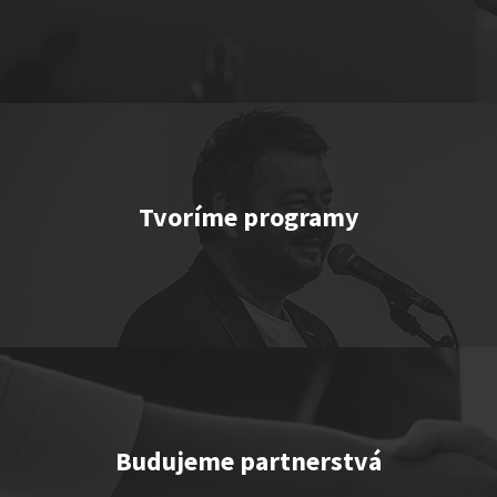
Show program
Marcel Forgáč
Juraj Šoko Tabaček
Vladimír
Voštinár
Michal Hudák
Marián Čekovský
Tvoríme programy
FASHION & MUSIC Show
Show program
Marián Čekovský
Juraj Šoko Tabaček
Robo
Opatovský
Lukáš Adamec
Budujeme partnerstvá