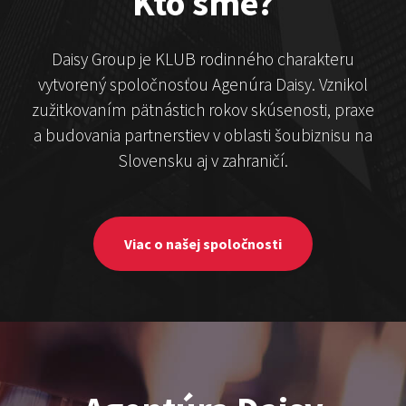
Kto sme?
Daisy Group je KLUB rodinného charakteru
vytvorený spoločnosťou Agenúra Daisy. Vznikol
zužitkovaním pätnástich rokov skúsenosti, praxe
a budovania partnerstiev v oblasti šoubiznisu na
Slovensku aj v zahraničí.
ČekyPOINT
Show program
Marián Čekovský
Viac o našej spoločnosti