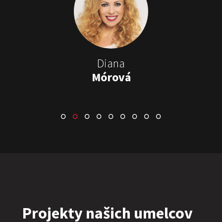
Stand-up & Juraj „ŠOKO”
Tabaček
Show program StandupShow
Juraj Šoko Tabaček
Diana
Mórová
ŠOKO & LUKY
Show program
Juraj Šoko Tabaček
Lukáš Adamec
Projekty našich umelcov