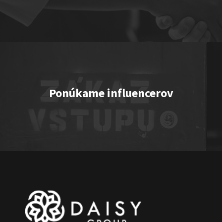
TEMNÉ KECY
Show program StandupShow
Jerry Veľmajster Szabo
Ponúkame influencerov
"Triple M” or "Ingolštat TRIO”
Show program
Marcel Forgáč
Michal Hudák
Marián Čekovský