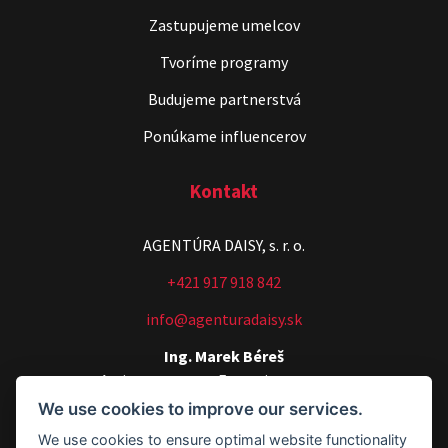
Zastupujeme umelcov
ČekyPOINT
Tvoríme programy
Show program
Budujeme partnerstvá
Marián Čekovský
Ponúkame influencerov
Kontakt
AGENTÚRA DAISY, s. r. o.
+421 917 918 842
Čekovský vs. Hudák
info@agenturadaisy.sk
Show program
Ing. Marek Béreš
Michal Hudák
Marián Čekovský
Artists manager, Executive manager
We use cookies to improve our services.
+421 907 540 518
We use cookies to ensure optimal website functionality