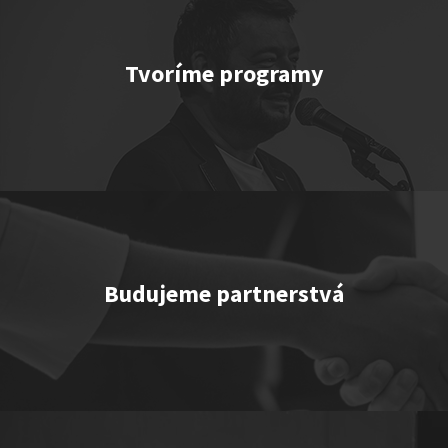
Tvoríme programy
TEMNÉ KECY
Show program StandupShow
Jerry Veľmajster Szabo
Budujeme partnerstvá
"Triple M” or "Ingolštat TRIO”
Show program
Marcel Forgáč
Michal Hudák
Marián Čekovský