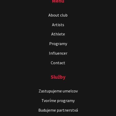
Menu
ČekyPOINT
About club
Show program
Artists
Marián Čekovský
Athlete
Programy
Influencer
Contact
Služby
Čekovský vs. Hudák
Show program
Zastupujeme umelcov
Michal Hudák
Marián Čekovský
Tvoríme programy
Budujeme partnerstvá