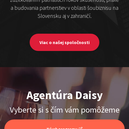
Čekovský vs. Hudák
a budovania partnerstiev v oblasti šoubiznisu na
Slovensku aj v zahraničí.
Show program
Michal Hudák
Marián Čekovský
Viac o našej spoločnosti
Stand-up & Juraj „ŠOKO”
Agentúra Daisy
Tabaček
Show program StandupShow
Vyberte si s čím vám pomôžeme
Juraj Šoko Tabaček