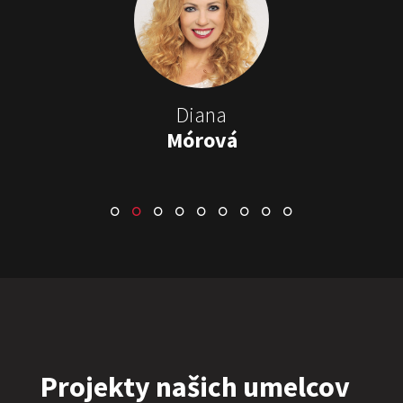
Stand-up & Juraj „ŠOKO”
Tabaček
Show program StandupShow
Juraj Šoko Tabaček
Diana
Mórová
ŠOKO & LUKY
Show program
Juraj Šoko Tabaček
Lukáš Adamec
Projekty našich umelcov