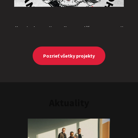
"Triple M” or "Ingolštat TRIO”
Show program
Marcel Forgáč
Michal Hudák
Marián Čekovský
Pozrieť všetky projekty
Aktuality
One vs. Two
Show program
Juraj Šoko Tabaček
Michal Hudák
Marián
Čekovský