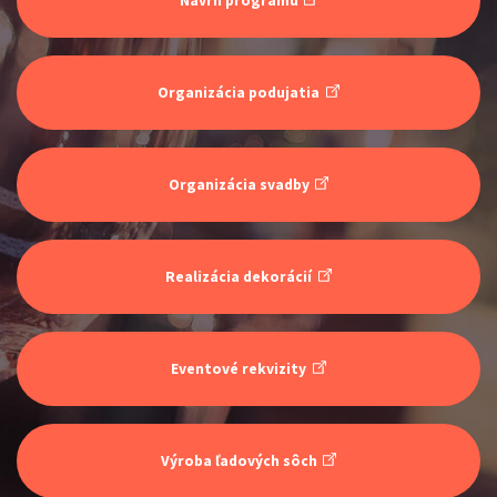
Návrh programu
Organizácia podujatia
ŠOKO & LUKY
Organizácia svadby
Show program
Juraj Šoko Tabaček
Lukáš Adamec
Realizácia dekorácií
Eventové rekvizity
INKOGNITO
Výroba ľadových sôch