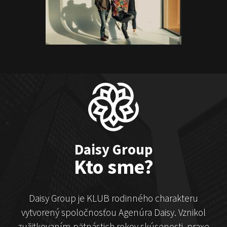
ČekyPOINT
Show program
Marián Čekovský
Daisy Group
Kto sme?
Daisy Group je KLUB rodinného charakteru
vytvorený spoločnosťou Agenúra Daisy. Vznikol
zužitkovaním pätnástich rokov skúsenosti, praxe