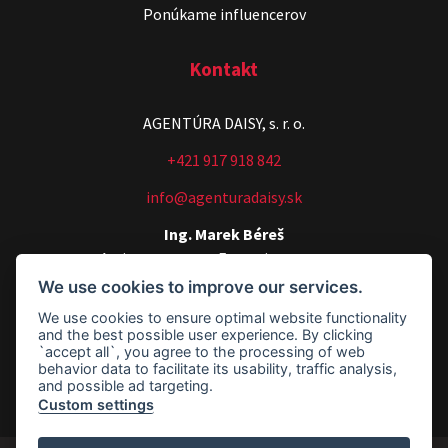
Ponúkame influencerov
Kontakt
AGENTÚRA DAISY, s. r. o.
Stand-up & Juraj „ŠOKO”
+421 917 918 842
Tabaček
info@agenturadaisy.sk
Show program StandupShow
Juraj Šoko Tabaček
Ing. Marek Béreš
Artists manager, Executive manager
We use cookies to improve our services.
+421 907 540 518
We use cookies to ensure optimal website functionality
agenturadaisy@agenturadaisy.sk
and the best possible user experience. By clicking
`accept all`, you agree to the processing of web
Fakturačné údaje
behavior data to facilitate its usability, traffic analysis,
and possible ad targeting.
Custom settings
Footer - Fakturačné údaje
ŠOKO & LUKY