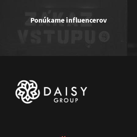
Ponúkame influencerov
One vs. Two
Show program
Juraj Šoko Tabaček
Michal Hudák
Marián
Čekovský