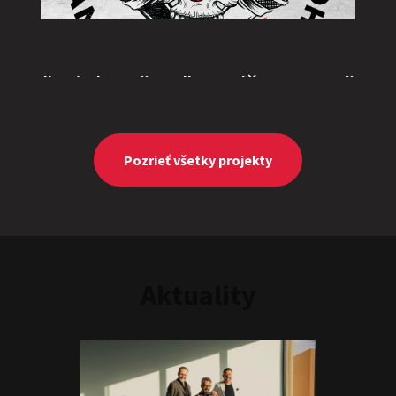
"Triple M” or "Ingolštat TRIO”
Show program
Marcel Forgáč
Michal Hudák
Marián Čekovský
Pozrieť všetky projekty
Aktuality
One vs. Two
Show program
Juraj Šoko Tabaček
Michal Hudák
Marián
Čekovský