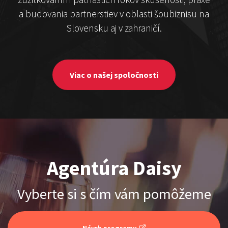
Čekovský vs. Hudák
a budovania partnerstiev v oblasti šoubiznisu na
Slovensku aj v zahraničí.
Show program
Michal Hudák
Marián Čekovský
Viac o našej spoločnosti
Stand-up & Juraj „ŠOKO”
Agentúra Daisy
Tabaček
Show program StandupShow
Vyberte si s čím vám pomôžeme
Juraj Šoko Tabaček