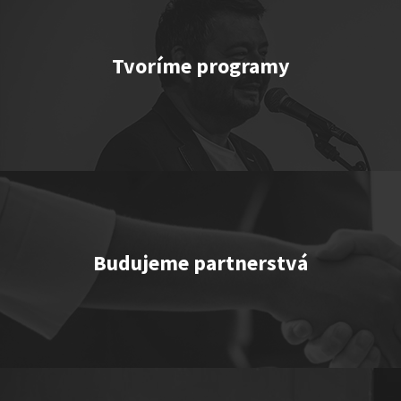
Tvoríme programy
TEMNÉ KECY
Show program StandupShow
Jerry Veľmajster Szabo
Budujeme partnerstvá
"Triple M” or "Ingolštat TRIO”
Show program
Marcel Forgáč
Michal Hudák
Marián Čekovský