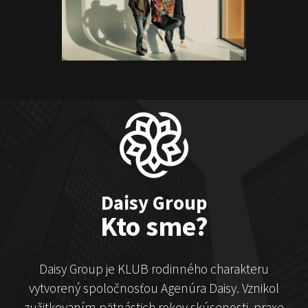
ČekyPOINT
Show program
Marián Čekovský
Daisy Group
Kto sme?
Daisy Group je KLUB rodinného charakteru
vytvorený spoločnosťou Agenúra Daisy. Vznikol
zužitkovaním pätnástich rokov skúsenosti, praxe