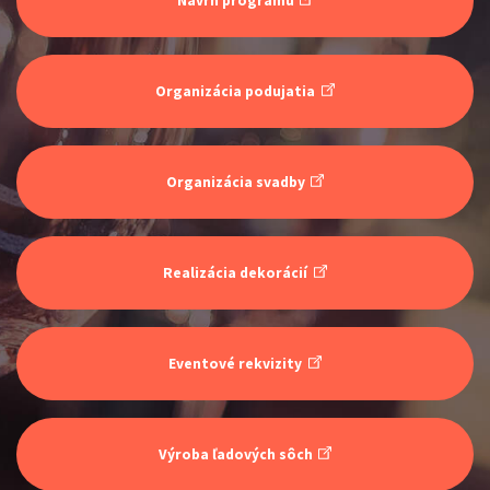
Návrh programu
Organizácia podujatia
ŠOKO & LUKY
Organizácia svadby
Show program
Juraj Šoko Tabaček
Lukáš Adamec
Realizácia dekorácií
Eventové rekvizity
INKOGNITO
Výroba ľadových sôch