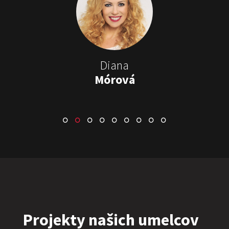
Stand-up & Juraj „ŠOKO”
Tabaček
Show program StandupShow
Juraj Šoko Tabaček
Diana
Mórová
ŠOKO & LUKY
Show program
Juraj Šoko Tabaček
Lukáš Adamec
Projekty našich umelcov