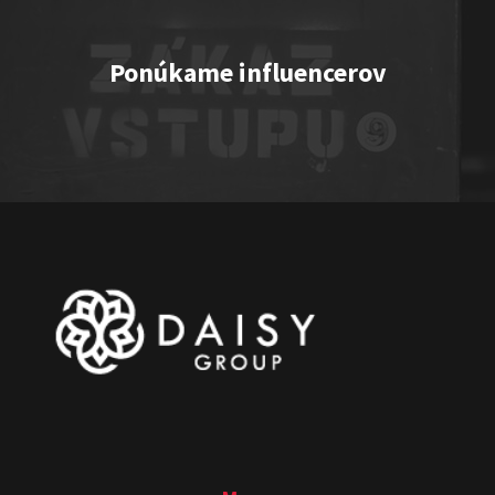
Ponúkame influencerov
One vs. Two
Show program
Juraj Šoko Tabaček
Michal Hudák
Marián
Čekovský