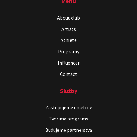
Menu
ČekyPOINT
About club
Show program
Artists
Marián Čekovský
Athlete
Programy
Influencer
Contact
Služby
Čekovský vs. Hudák
Show program
Zastupujeme umelcov
Michal Hudák
Marián Čekovský
Tvoríme programy
Budujeme partnerstvá