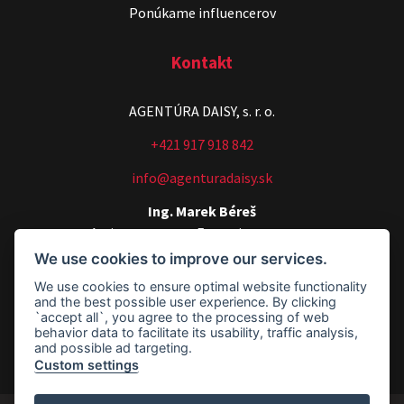
Ponúkame influencerov
Kontakt
AGENTÚRA DAISY, s. r. o.
Stand-up & Juraj „ŠOKO”
+421 917 918 842
Tabaček
info@agenturadaisy.sk
Show program StandupShow
Juraj Šoko Tabaček
Ing. Marek Béreš
Artists manager, Executive manager
We use cookies to improve our services.
+421 907 540 518
We use cookies to ensure optimal website functionality
agenturadaisy@agenturadaisy.sk
and the best possible user experience. By clicking
`accept all`, you agree to the processing of web
Fakturačné údaje
behavior data to facilitate its usability, traffic analysis,
and possible ad targeting.
Custom settings
Footer - Fakturačné údaje
ŠOKO & LUKY