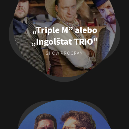
„Triple M” alebo
„Ingolštat TRIO”
SHOW PROGRAM