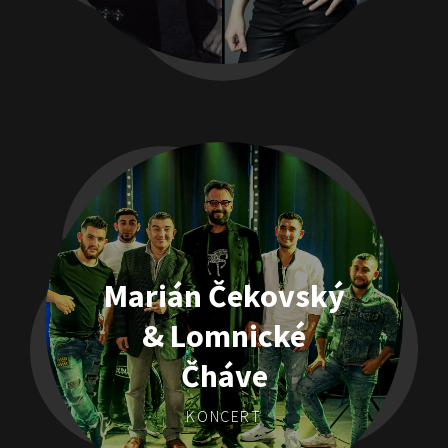
Marián Čekovský
& Lomnické
Čháve
KONCERT