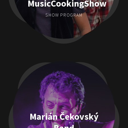
MusicCookingShow
SHOW PROGRAM
Marián Čekovský