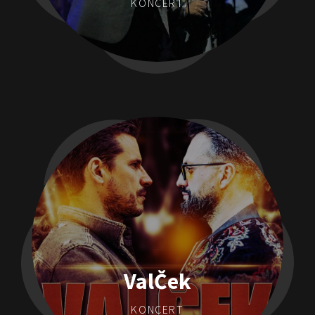
KONCERT
ValČek
KONCERT