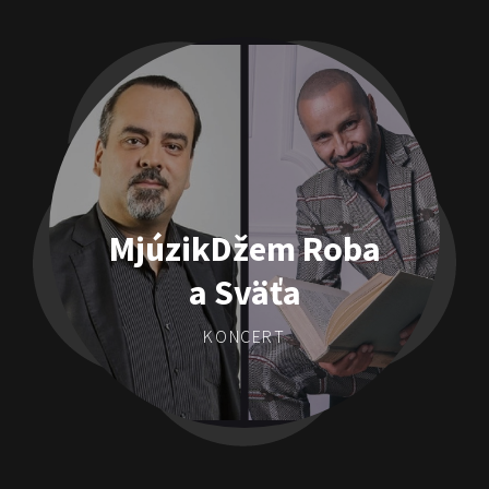
MjúzikDžem Roba
a Sväťa
KONCERT