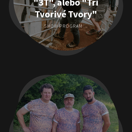
"3T", alebo "Tri
Tvorivé Tvory"
SHOW PROGRAM ...