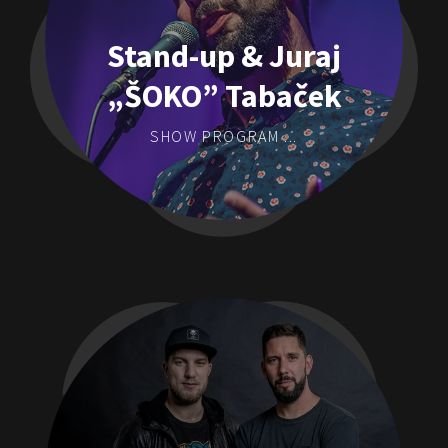
Stand-up & Juraj
„ŠOKO” Tabaček
SHOW PROGRAM ...