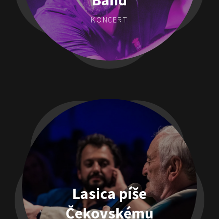
Band
KONCERT
Lasica píše
Čekovskému