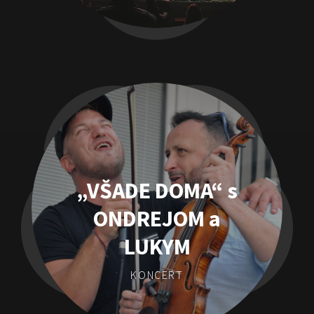
„VŠADE DOMA“ s
ONDREJOM a
LUKYM
KONCERT