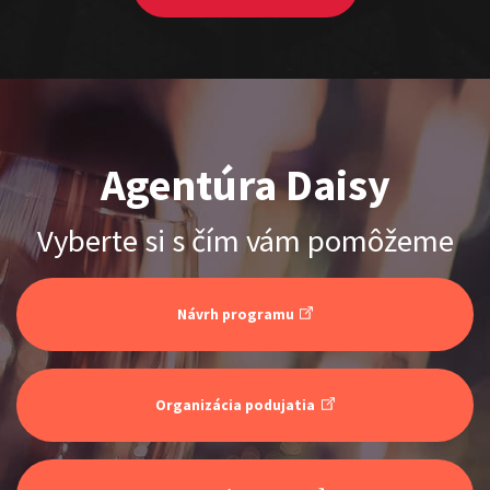
Agentúra Daisy
ŠOKO & LUKY
Vyberte si s čím vám pomôžeme
Show program
Juraj Šoko Tabaček
Lukáš Adamec
Návrh programu
Organizácia podujatia