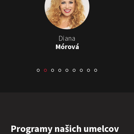
Stand-up & Juraj „ŠOKO”
Tabaček
Show program StandupShow
Juraj Šoko Tabaček
Diana
Mórová
ŠOKO & LUKY
Show program
Juraj Šoko Tabaček
Lukáš Adamec
Programy našich umelcov