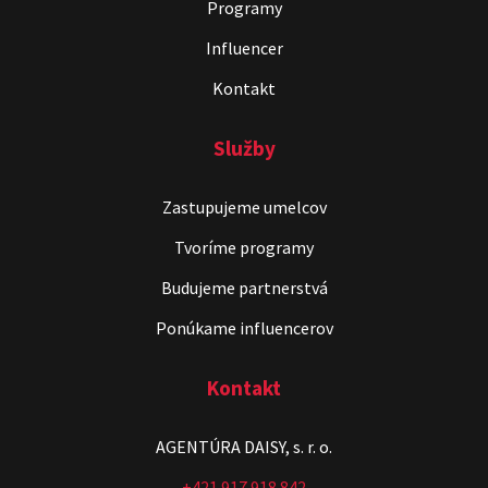
Programy
Influencer
Kontakt
Služby
Zastupujeme umelcov
Stand-up & Juraj „ŠOKO”
Tabaček
Tvoríme programy
Show program StandupShow
Budujeme partnerstvá
Juraj Šoko Tabaček
Ponúkame influencerov
Kontakt
AGENTÚRA DAISY, s. r. o.
+421 917 918 842