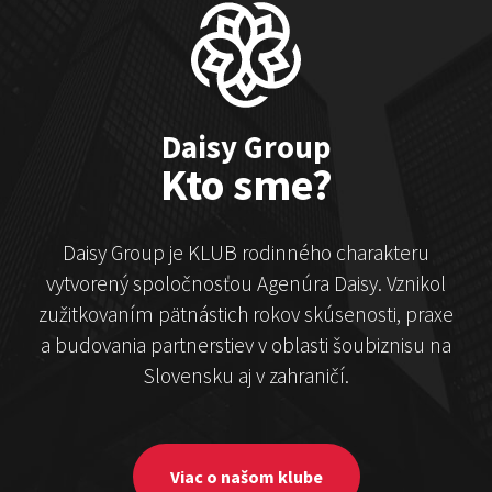
Čekovský vs. Hudák
Show program
Michal Hudák
Marián Čekovský
Daisy Group
Kto sme?
Daisy Group je KLUB rodinného charakteru
vytvorený spoločnosťou Agenúra Daisy. Vznikol
zužitkovaním pätnástich rokov skúsenosti, praxe
a budovania partnerstiev v oblasti šoubiznisu na
Stand-up & Juraj „ŠOKO”
Slovensku aj v zahraničí.
Tabaček
Show program StandupShow
Juraj Šoko Tabaček
Viac o našom klube