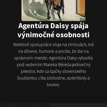
Juraj Šoko Tabaček
Michal Hudák
Marián
Čekovský
Agentúra Daisy spája
výnimočné osobnosti
Niektoré spolupráce stoja na zmluvách, iné
na dôvere, humore a pocite, že ste na
ČekyPOINT
správnom mieste. Agentúra Daisy vytvorila
pod vedením Mareka Béreša jedinečný
Show program
Marián Čekovský
priestor, kde sa špičky slovenského
šoubiznisu cítia slobodne, autenticky a
tvorivo.