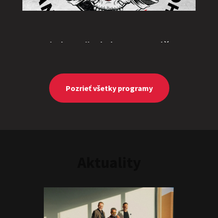
„Triple M” alebo „Ingolštat
TRIO”
Show program
Marcel Forgáč
Michal Hudák
Marián Čekovský
Pozrieť všetky programy
Aktuality
JEDEN NA DVOCH
Show program