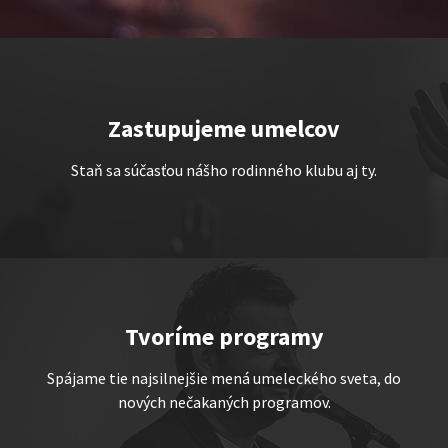
Zastupujeme umelcov
TEMNÉ KECY
Staň sa súčasťou nášho rodinného klubu aj ty.
Show program StandupShow
Jerry Veľmajster Szabo
Tvoríme programy
Spájame tie najsilnejšie mená umeleckého sveta, do
nových nečakaných programov.
„Triple M” alebo „Ingolštat
TRIO”