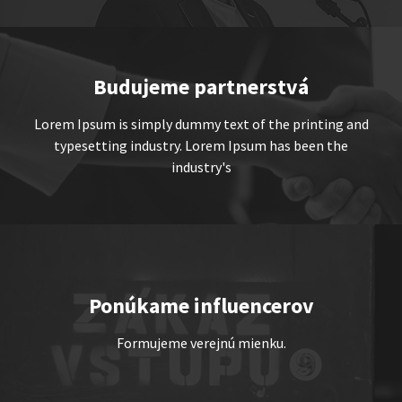
Show program
Marcel Forgáč
Michal Hudák
Marián Čekovský
Budujeme partnerstvá
Lorem Ipsum is simply dummy text of the printing and
typesetting industry. Lorem Ipsum has been the
industry's
JEDEN NA DVOCH
Show program
Juraj Šoko Tabaček
Michal Hudák
Marián
Ponúkame influencerov
Čekovský
Formujeme verejnú mienku.