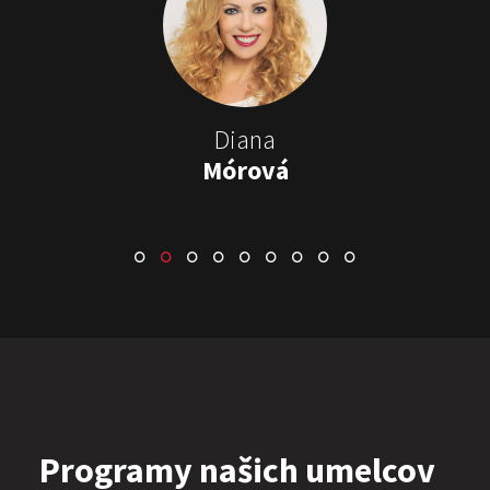
Stand-up & Juraj „ŠOKO”
Tabaček
Show program StandupShow
Juraj Šoko Tabaček
Diana
Mórová
ŠOKO & LUKY
Show program
Juraj Šoko Tabaček
Lukáš Adamec
Programy našich umelcov