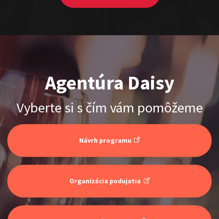
Agentúra Daisy
ŠOKO & LUKY
Vyberte si s čím vám pomôžeme
Show program
Juraj Šoko Tabaček
Lukáš Adamec
Návrh programu
Organizácia podujatia