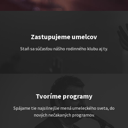
Zastupujeme umelcov
TEMNÉ KECY
Staň sa súčasťou nášho rodinného klubu aj ty.
Show program StandupShow
Jerry Veľmajster Szabo
Tvoríme programy
Spájame tie najsilnejšie mená umeleckého sveta, do
nových nečakaných programov.
„Triple M” alebo „Ingolštat
TRIO”