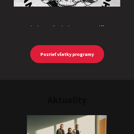
„Triple M” alebo „Ingolštat
TRIO”
Show program
Marcel Forgáč
Michal Hudák
Marián Čekovský
Pozrieť všetky programy
Aktuality
JEDEN NA DVOCH
Show program