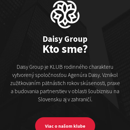
Čekovský vs. Hudák
Show program
Michal Hudák
Marián Čekovský
Daisy Group
Kto sme?
Daisy Group je KLUB rodinného charakteru
vytvorený spoločnosťou Agenúra Daisy. Vznikol
zužitkovaním pätnástich rokov skúsenosti, praxe
a budovania partnerstiev v oblasti šoubiznisu na
Stand-up & Juraj „ŠOKO”
Slovensku aj v zahraničí.
Tabaček
Show program StandupShow
Juraj Šoko Tabaček
Viac o našom klube