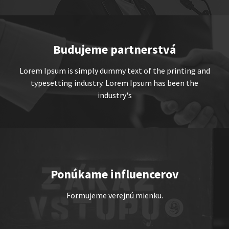
Show program
Marcel Forgáč
Michal Hudák
Marián Čekovský
Budujeme partnerstvá
Lorem Ipsum is simply dummy text of the printing and
typesetting industry. Lorem Ipsum has been the
industry's
JEDEN NA DVOCH
Show program
Juraj Šoko Tabaček
Michal Hudák
Marián
Ponúkame influencerov
Čekovský
Formujeme verejnú mienku.