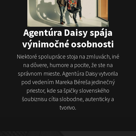
Juraj Šoko Tabaček
Michal Hudák
Marián
Čekovský
Agentúra Daisy spája
výnimočné osobnosti
Niektoré spolupráce stoja na zmluvách, iné
na dôvere, humore a pocite, že ste na
ČekyPOINT
správnom mieste. Agentúra Daisy vytvorila
pod vedením Mareka Béreša jedinečný
Show program
Marián Čekovský
priestor, kde sa špičky slovenského
šoubiznisu cítia slobodne, autenticky a
tvorivo.