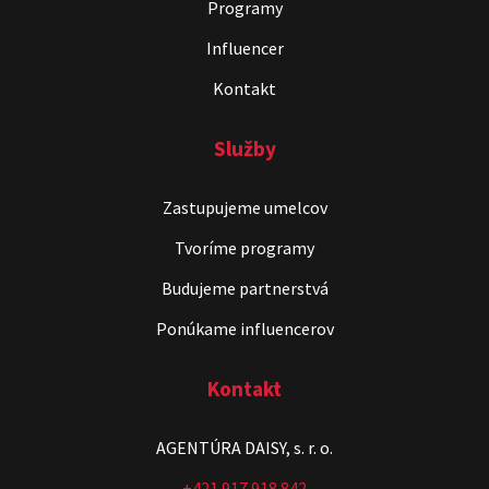
Programy
Influencer
Kontakt
Služby
Zastupujeme umelcov
Stand-up & Juraj „ŠOKO”
Tabaček
Tvoríme programy
Show program StandupShow
Budujeme partnerstvá
Juraj Šoko Tabaček
Ponúkame influencerov
Kontakt
AGENTÚRA DAISY, s. r. o.
+421 917 918 842