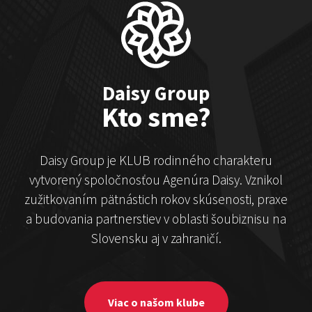
Čekovský vs. Hudák
Show program
Michal Hudák
Marián Čekovský
Daisy Group
Kto sme?
Daisy Group je KLUB rodinného charakteru
vytvorený spoločnosťou Agenúra Daisy. Vznikol
zužitkovaním pätnástich rokov skúsenosti, praxe
a budovania partnerstiev v oblasti šoubiznisu na
Stand-up & Juraj „ŠOKO”
Slovensku aj v zahraničí.
Tabaček
Show program StandupShow
Juraj Šoko Tabaček
Viac o našom klube