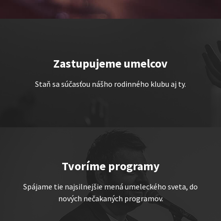
Zastupujeme umelcov
TEMNÉ KECY
Staň sa súčasťou nášho rodinného klubu aj ty.
Show program StandupShow
Jerry Veľmajster Szabo
Tvoríme programy
Spájame tie najsilnejšie mená umeleckého sveta, do
nových nečakaných programov.
„Triple M” alebo „Ingolštat
TRIO”