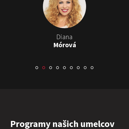
Stand-up & Juraj „ŠOKO”
Tabaček
Show program StandupShow
Juraj Šoko Tabaček
Diana
Mórová
ŠOKO & LUKY
Show program
Juraj Šoko Tabaček
Lukáš Adamec
Programy našich umelcov