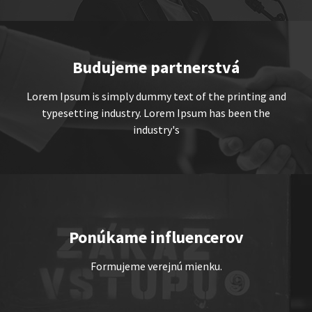
Show program
Marcel Forgáč
Michal Hudák
Marián Čekovský
Budujeme partnerstvá
Lorem Ipsum is simply dummy text of the printing and
typesetting industry. Lorem Ipsum has been the
industry's
JEDEN NA DVOCH
Show program
Juraj Šoko Tabaček
Michal Hudák
Marián
Ponúkame influencerov
Čekovský
Formujeme verejnú mienku.