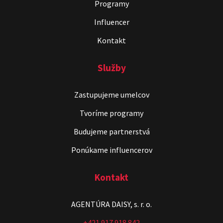
Programy
Influencer
Kontakt
Služby
Zastupujeme umelcov
Stand-up & Juraj „ŠOKO”
Tabaček
Tvoríme programy
Show program StandupShow
Budujeme partnerstvá
Juraj Šoko Tabaček
Ponúkame influencerov
Kontakt
AGENTÚRA DAISY, s. r. o.
+421 917 918 842