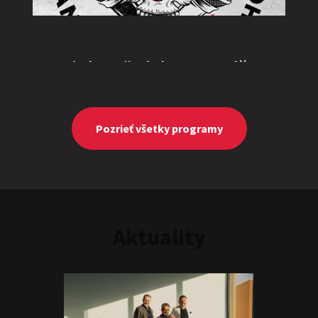
„Triple M” alebo „Ingolštat
TRIO”
Show program
Marcel Forgáč
Michal Hudák
Marián Čekovský
Pozrieť všetky programy
Aktuality
JEDEN NA DVOCH
Show program