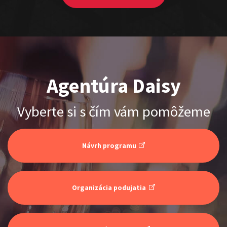
Agentúra Daisy
ŠOKO & LUKY
Vyberte si s čím vám pomôžeme
Show program
Juraj Šoko Tabaček
Lukáš Adamec
Návrh programu
Organizácia podujatia