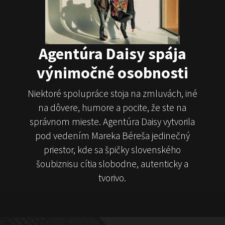
Juraj Šoko Tabaček
Michal Hudák
Marián
Čekovský
Agentúra Daisy spája
výnimočné osobnosti
Niektoré spolupráce stoja na zmluvách, iné
na dôvere, humore a pocite, že ste na
ČekyPOINT
správnom mieste. Agentúra Daisy vytvorila
pod vedením Mareka Béreša jedinečný
Show program
Marián Čekovský
priestor, kde sa špičky slovenského
šoubiznisu cítia slobodne, autenticky a
tvorivo.