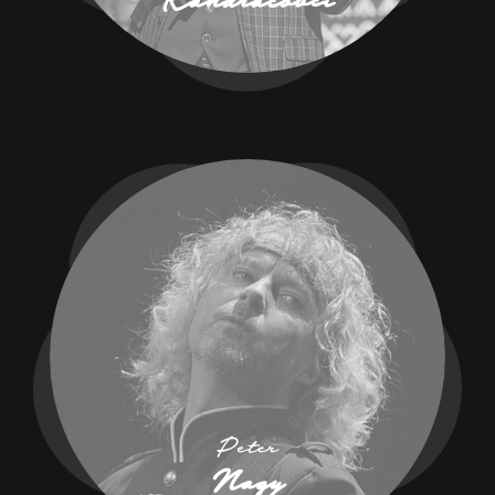
Kandráčovci
Peter
Nagy