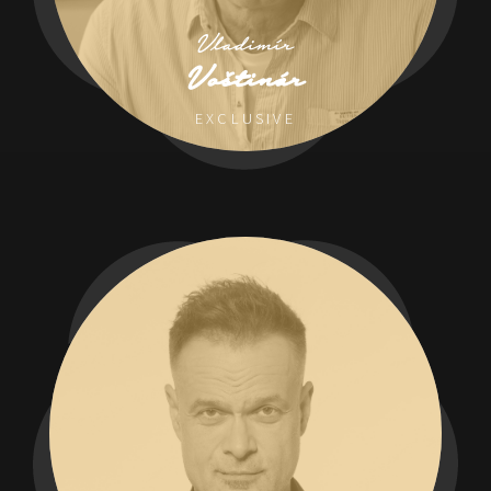
Vladimír
Voštinár
EXCLUSIVE