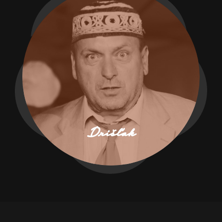
Drišľak