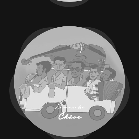
Lomnické
Čháve