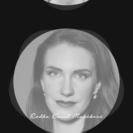
Radka Kovaľ Mazáková