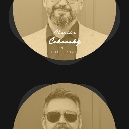
Marián
Čekovský
EXCLUSIVE