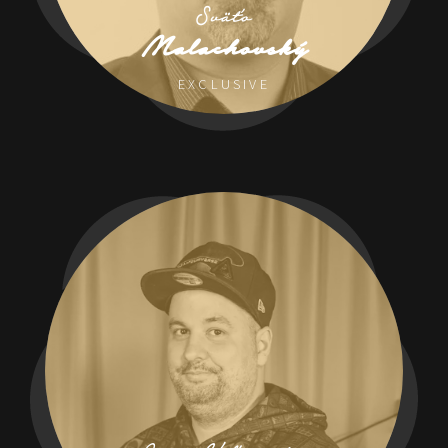
Sväťo
Malachovský
EXCLUSIVE