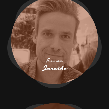
Roman
Juraško