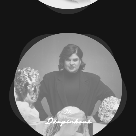
Oli
Džupinková