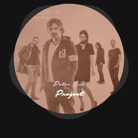
Peter Bič
Project