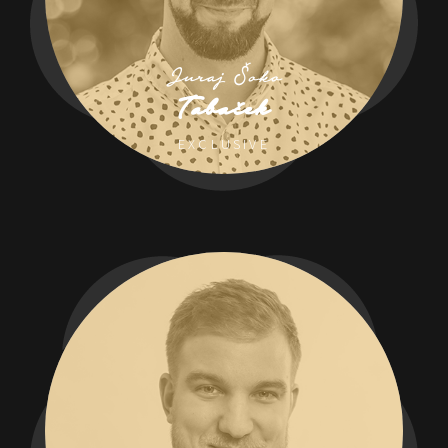
Juraj Šoko
Tabaček
EXCLUSIVE