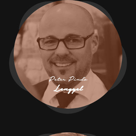
Peter Pinďo
Lengyel