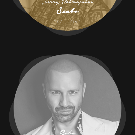
Jerry Veľmajster
Szabo
EXCLUSIVE
Robo