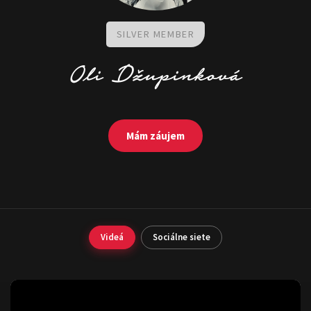
SILVER MEMBER
Oli
Džupinková
Mám záujem
Videá
Sociálne siete