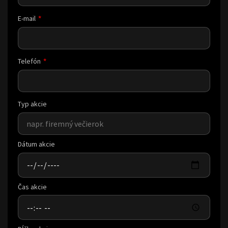
E-mail
Telefón
Typ akcie
Dátum akcie
Čas akcie