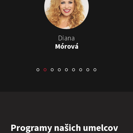
Stand-up & Juraj „ŠOKO”
Tabaček
Show program StandupShow
Juraj Šoko Tabaček
Diana
Mórová
ŠOKO & LUKY
Show program
Juraj Šoko Tabaček
Lukáš Adamec
Programy našich umelcov