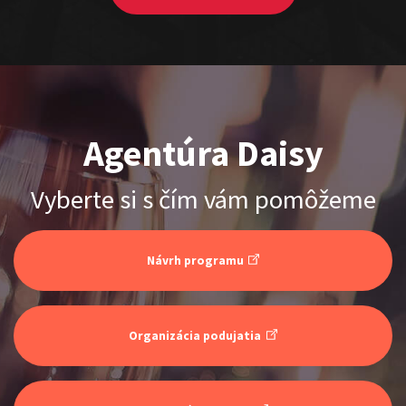
Agentúra Daisy
ŠOKO & LUKY
Vyberte si s čím vám pomôžeme
Show program
Juraj Šoko Tabaček
Lukáš Adamec
Návrh programu
Organizácia podujatia