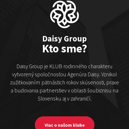
Čekovský vs. Hudák
Show program
Michal Hudák
Marián Čekovský
Daisy Group
Kto sme?
Daisy Group je KLUB rodinného charakteru
vytvorený spoločnosťou Agenúra Daisy. Vznikol
zužitkovaním pätnástich rokov skúsenosti, praxe
a budovania partnerstiev v oblasti šoubiznisu na
Stand-up & Juraj „ŠOKO”
Slovensku aj v zahraničí.
Tabaček
Show program StandupShow
Juraj Šoko Tabaček
Viac o našom klube