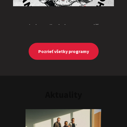
„Triple M” alebo „Ingolštat
TRIO”
Show program
Marcel Forgáč
Michal Hudák
Marián Čekovský
Pozrieť všetky programy
Aktuality
JEDEN NA DVOCH
Show program