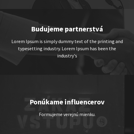
Show program
Marcel Forgáč
Michal Hudák
Marián Čekovský
Budujeme partnerstvá
Lorem Ipsum is simply dummy text of the printing and
typesetting industry. Lorem Ipsum has been the
industry's
JEDEN NA DVOCH
Show program
Juraj Šoko Tabaček
Michal Hudák
Marián
Ponúkame influencerov
Čekovský
Formujeme verejnú mienku.