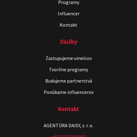
Programy
Influencer
Kontakt
Služby
Zastupujeme umelcov
Stand-up & Juraj „ŠOKO”
Tabaček
Tvoríme programy
Show program StandupShow
Budujeme partnerstvá
Juraj Šoko Tabaček
Ponúkame influencerov
Kontakt
AGENTÚRA DAISY, s. r. o.
+421 917 918 842