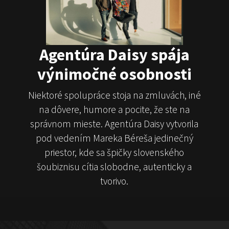
Juraj Šoko Tabaček
Michal Hudák
Marián
Čekovský
Agentúra Daisy spája
výnimočné osobnosti
Niektoré spolupráce stoja na zmluvách, iné
na dôvere, humore a pocite, že ste na
ČekyPOINT
správnom mieste. Agentúra Daisy vytvorila
pod vedením Mareka Béreša jedinečný
Show program
Marián Čekovský
priestor, kde sa špičky slovenského
šoubiznisu cítia slobodne, autenticky a
tvorivo.