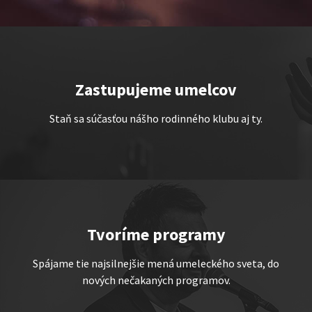
Zastupujeme umelcov
TEMNÉ KECY
Staň sa súčasťou nášho rodinného klubu aj ty.
Show program StandupShow
Jerry Veľmajster Szabo
Tvoríme programy
Spájame tie najsilnejšie mená umeleckého sveta, do
nových nečakaných programov.
„Triple M” alebo „Ingolštat
TRIO”