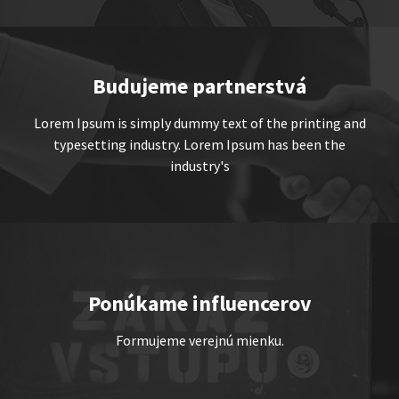
Show program
Marcel Forgáč
Michal Hudák
Marián Čekovský
Budujeme partnerstvá
Lorem Ipsum is simply dummy text of the printing and
typesetting industry. Lorem Ipsum has been the
industry's
JEDEN NA DVOCH
Show program
Juraj Šoko Tabaček
Michal Hudák
Marián
Ponúkame influencerov
Čekovský
Formujeme verejnú mienku.