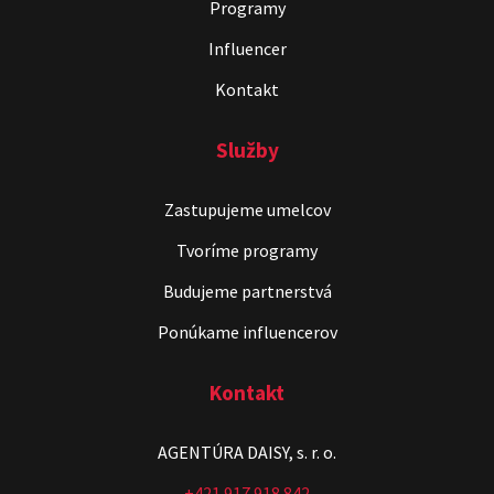
Programy
Influencer
Kontakt
Služby
Zastupujeme umelcov
Stand-up & Juraj „ŠOKO”
Tabaček
Tvoríme programy
Show program StandupShow
Budujeme partnerstvá
Juraj Šoko Tabaček
Ponúkame influencerov
Kontakt
AGENTÚRA DAISY, s. r. o.
+421 917 918 842