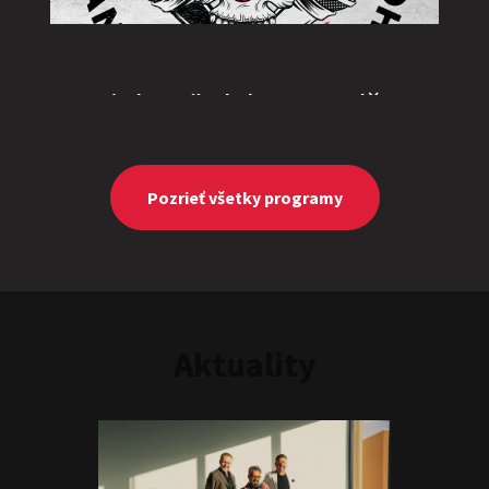
„Triple M” alebo „Ingolštat
TRIO”
Show program
Marcel Forgáč
Michal Hudák
Marián Čekovský
Pozrieť všetky programy
Aktuality
JEDEN NA DVOCH
Show program