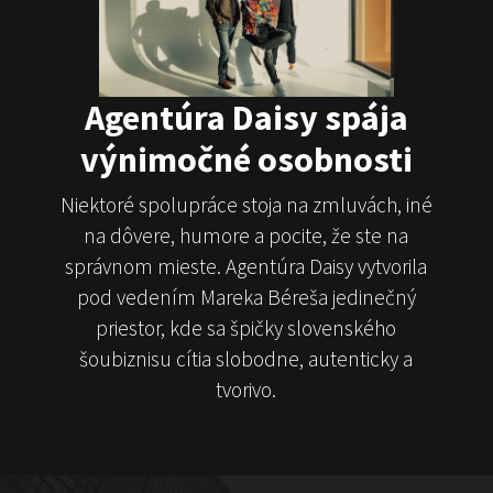
Juraj Šoko Tabaček
Michal Hudák
Marián
Čekovský
Agentúra Daisy spája
výnimočné osobnosti
Niektoré spolupráce stoja na zmluvách, iné
na dôvere, humore a pocite, že ste na
ČekyPOINT
správnom mieste. Agentúra Daisy vytvorila
pod vedením Mareka Béreša jedinečný
Show program
Marián Čekovský
priestor, kde sa špičky slovenského
šoubiznisu cítia slobodne, autenticky a
tvorivo.