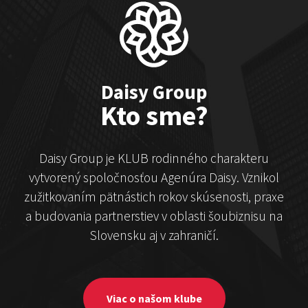
Čekovský vs. Hudák
Show program
Michal Hudák
Marián Čekovský
Daisy Group
Kto sme?
Daisy Group je KLUB rodinného charakteru
vytvorený spoločnosťou Agenúra Daisy. Vznikol
zužitkovaním pätnástich rokov skúsenosti, praxe
a budovania partnerstiev v oblasti šoubiznisu na
Stand-up & Juraj „ŠOKO”
Slovensku aj v zahraničí.
Tabaček
Show program StandupShow
Juraj Šoko Tabaček
Viac o našom klube