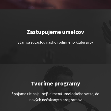
Zastupujeme umelcov
TEMNÉ KECY
Staň sa súčasťou nášho rodinného klubu aj ty.
Show program StandupShow
Jerry Veľmajster Szabo
Tvoríme programy
Spájame tie najsilnejšie mená umeleckého sveta, do
nových nečakaných programov.
„Triple M” alebo „Ingolštat
TRIO”