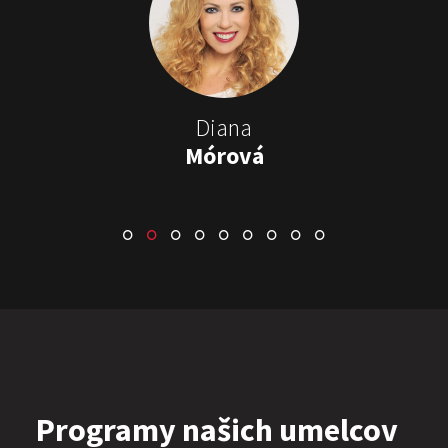
Stand-up & Juraj „ŠOKO”
Tabaček
Show program StandupShow
Juraj Šoko Tabaček
Diana
Mórová
ŠOKO & LUKY
Show program
Juraj Šoko Tabaček
Lukáš Adamec
Programy našich umelcov