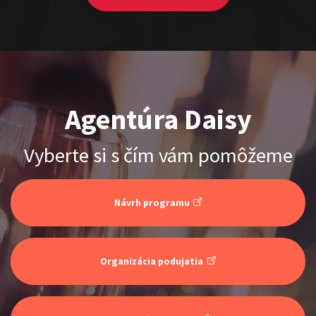
Agentúra Daisy
ŠOKO & LUKY
Vyberte si s čím vám pomôžeme
Show program
Juraj Šoko Tabaček
Lukáš Adamec
Návrh programu
Organizácia podujatia