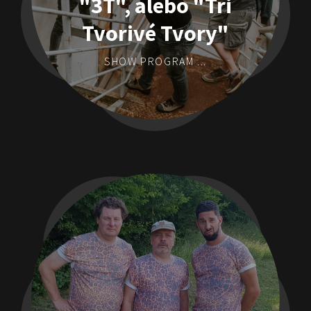
"3T", alebo "Tri
Tvorivé Tvory"
SHOW PROGRAM ...