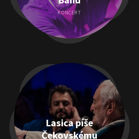
Band
KONCERT
Lasica píše
Čekovskému