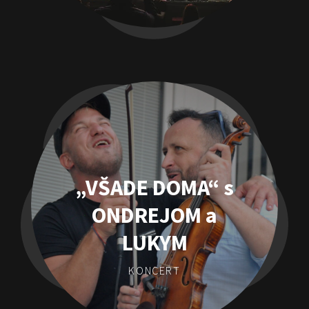
„VŠADE DOMA“ s
ONDREJOM a
LUKYM
KONCERT