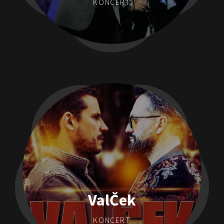
KONCERT
ValČek
KONCERT