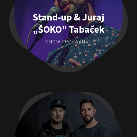
Stand-up & Juraj
„ŠOKO” Tabaček
SHOW PROGRAM ...