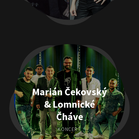
Marián Čekovský
& Lomnické
Čháve
KONCERT