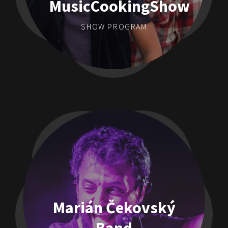
MusicCookingShow
SHOW PROGRAM
Marián Čekovský