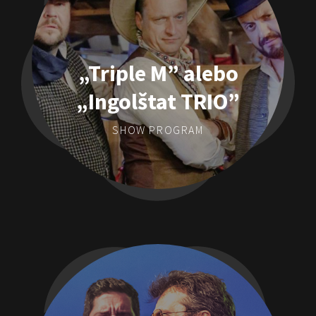
„Triple M” alebo
„Ingolštat TRIO”
SHOW PROGRAM