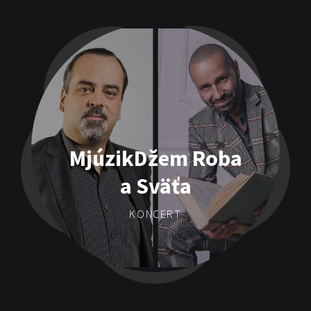
MjúzikDžem Roba
a Sväťa
KONCERT