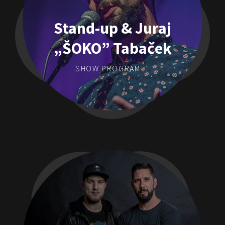
Stand-up & Juraj
„ŠOKO” Tabaček
SHOW PROGRAM ...