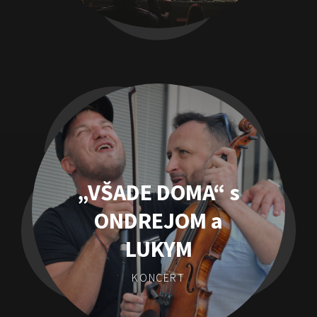
„VŠADE DOMA“ s
ONDREJOM a
LUKYM
KONCERT