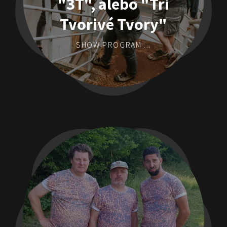
"3T", alebo "Tri
Tvorivé Tvory"
SHOW PROGRAM ...