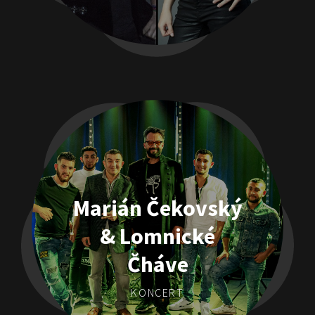
Marián Čekovský
& Lomnické
Čháve
KONCERT