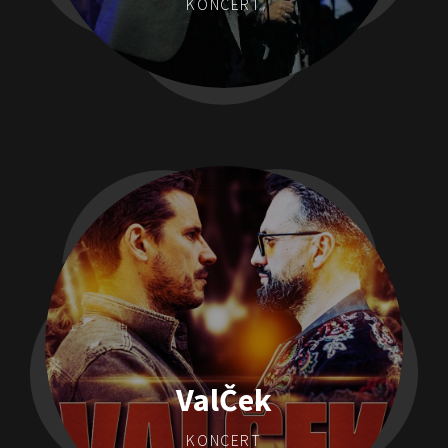
KONCERT
ValČek
KONCERT