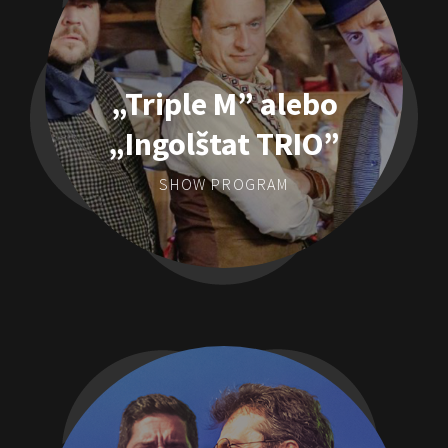
„Triple M” alebo
„Ingolštat TRIO”
SHOW PROGRAM