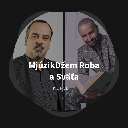
MjúzikDžem Roba
a Sväťa
KONCERT