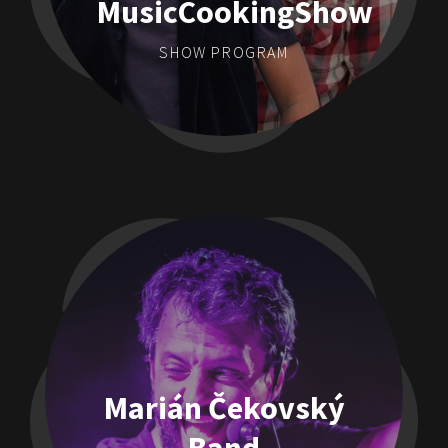
MusicCookingShow
SHOW PROGRAM
Marián Čekovský