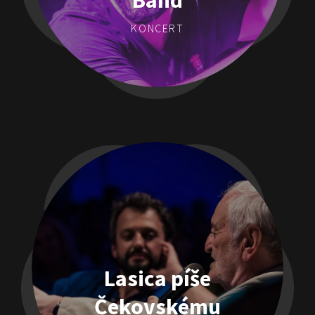
Band
KONCERT
Lasica píše
Čekovskému