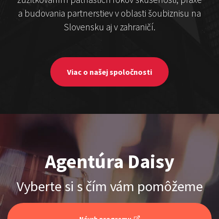
Čekovský vs. Hudák
a budovania partnerstiev v oblasti šoubiznisu na
Slovensku aj v zahraničí.
Show program
Michal Hudák
Marián Čekovský
Viac o našej spoločnosti
Stand-up & Juraj „ŠOKO”
Agentúra Daisy
Tabaček
Show program StandupShow
Vyberte si s čím vám pomôžeme
Juraj Šoko Tabaček