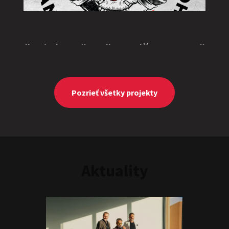
"Triple M” or "Ingolštat TRIO”
Show program
Marcel Forgáč
Michal Hudák
Marián Čekovský
Pozrieť všetky projekty
Aktuality
One vs. Two
Show program
Juraj Šoko Tabaček
Michal Hudák
Marián
Čekovský