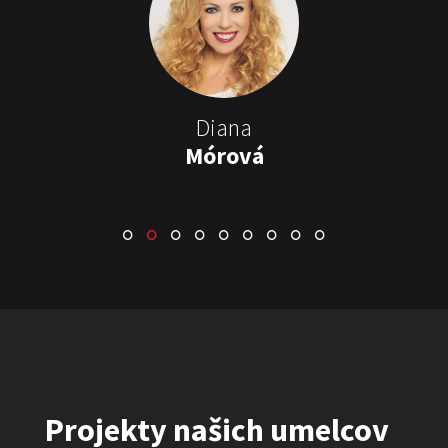
Stand-up & Juraj „ŠOKO”
Tabaček
Show program StandupShow
Juraj Šoko Tabaček
Diana
Mórová
ŠOKO & LUKY
Show program
Juraj Šoko Tabaček
Lukáš Adamec
Projekty našich umelcov