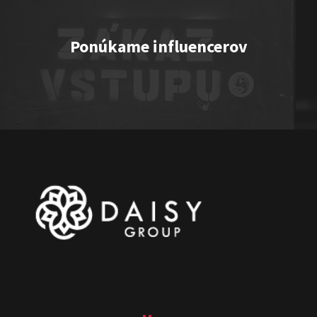
Ponúkame influencerov
One vs. Two
Show program
Juraj Šoko Tabaček
Michal Hudák
Marián
Čekovský