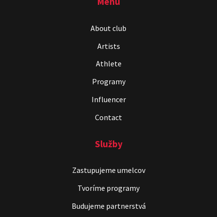
Menu
ČekyPOINT
About club
Show program
Artists
Marián Čekovský
Athlete
Programy
Influencer
Contact
Služby
Čekovský vs. Hudák
Show program
Zastupujeme umelcov
Michal Hudák
Marián Čekovský
Tvoríme programy
Budujeme partnerstvá