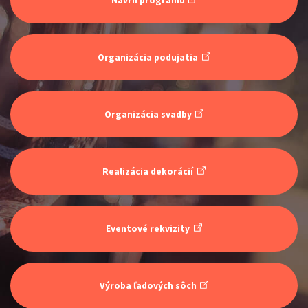
Návrh programu
Organizácia podujatia
ŠOKO & LUKY
Organizácia svadby
Show program
Juraj Šoko Tabaček
Lukáš Adamec
Realizácia dekorácií
Eventové rekvizity
INKOGNITO
Výroba ľadových sôch