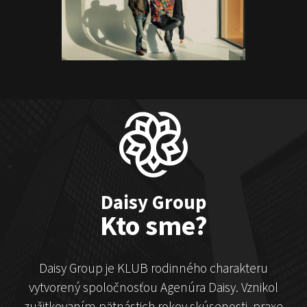
ČekyPOINT
Show program
Marián Čekovský
Daisy Group
Kto sme?
Daisy Group je KLUB rodinného charakteru
vytvorený spoločnosťou Agenúra Daisy. Vznikol
zužitkovaním pätnástich rokov skúsenosti, praxe