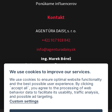
Ponúkame influencerov
Kontakt
AGENTÚRA DAISY, s. r. o.
Stand-up & Juraj „ŠOKO”
+421 917 918 842
Tabaček
info@agenturadaisy.sk
Show program StandupShow
Juraj Šoko Tabaček
Ing. Marek Béreš
Artists manager, Executive manager
We use cookies to improve our services.
+421 907 540 518
We use cookies to ensure optimal website functionality
agenturadaisy@agenturadaisy.sk
and the best possible user experience. By clicking
`accept all`, you agree to the processing of web
Fakturačné údaje
behavior data to facilitate its usability, traffic analysis,
and possible ad targeting.
Custom settings
Footer - Fakturačné údaje
ŠOKO & LUKY