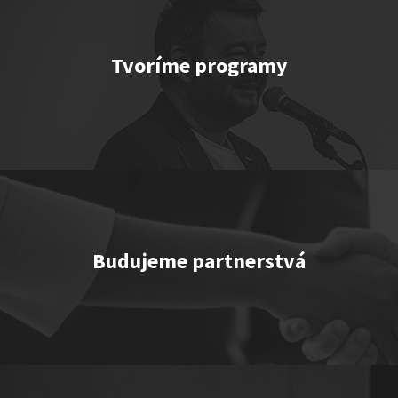
Tvoríme programy
TEMNÉ KECY
Show program StandupShow
Jerry Veľmajster Szabo
Budujeme partnerstvá
"Triple M” or "Ingolštat TRIO”
Show program
Marcel Forgáč
Michal Hudák
Marián Čekovský