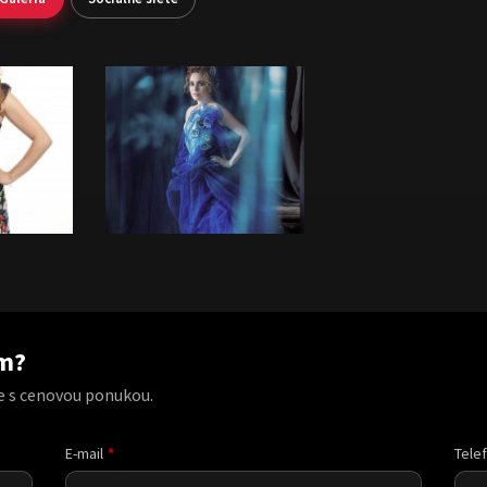
am?
e s cenovou ponukou.
E-mail
Tele