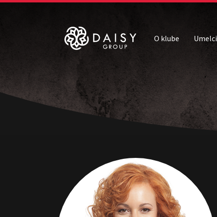
O klube
Umelci