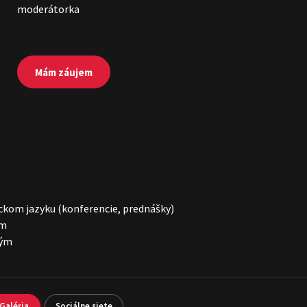
moderátorka
Mám záujem
ckom jazyku (konferencie, prednášky)
om
kým
Galéria
Sociálne siete