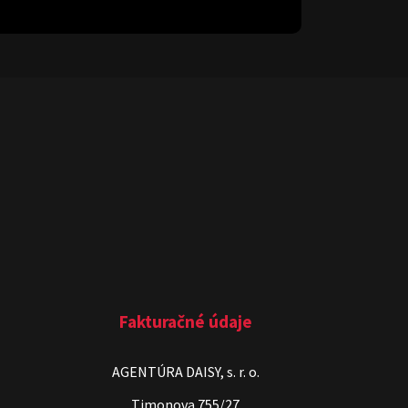
Fakturačné údaje
AGENTÚRA DAISY, s. r. o.
Timonova 755/27