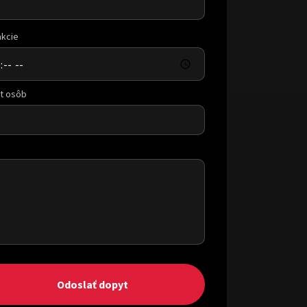
akcie
t osôb
Odoslať dopyt