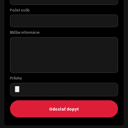
Počet osôb
Bližšie informácie
Príloha
Odoslať dopyt