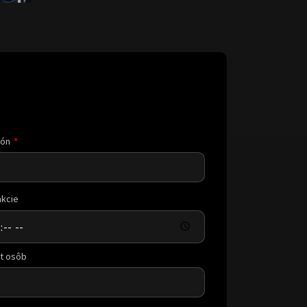
fón
akcie
t osôb