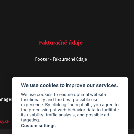
Fakturačné údaje
Footer - Fakturačné údaje
We use cookies to improve our services.
We use cookies to ensure optimal website
anager
functionality and the best possible user
experience. By clicking `accept all`, you agree to
the processing of web behavior data to facilitate
its usability, traffic analysis, and possible ad
targeting.
sy.sk
Custom settings