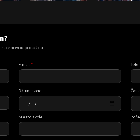
am?
e s cenovou ponukou.
E-mail
Tele
Dátum akcie
Čas 
Miesto akcie
Poče