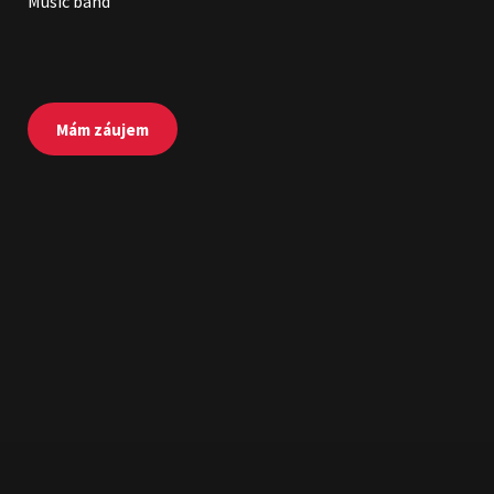
Music band
Mám záujem