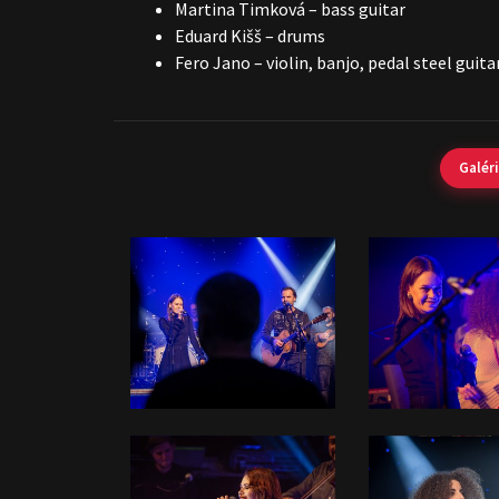
Martina Timková – bass guitar
Eduard Kišš – drums
Fero Jano – violin, banjo, pedal steel guit
Galér