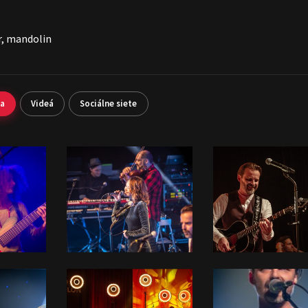
ar, mandolin
ia
Videá
Sociálne siete