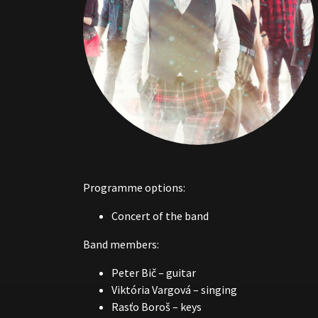
Programme options:
Concert of the band
Band members:
Peter Bič – guitar
Viktória Vargová – singing
Rasťo Boroš – keys