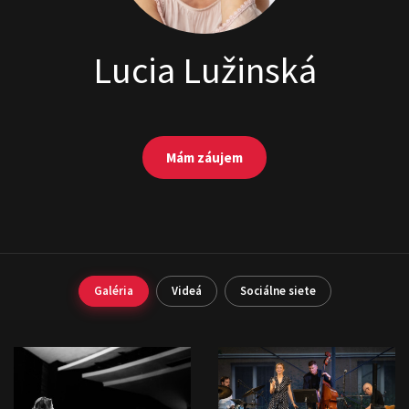
Lucia Lužinská
Mám záujem
Galéria
Videá
Sociálne siete