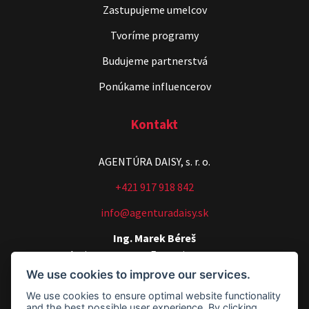
Zastupujeme umelcov
Tvoríme programy
Budujeme partnerstvá
Ponúkame influencerov
Kontakt
AGENTÚRA DAISY, s. r. o.
+421 917 918 842
info@agenturadaisy.sk
Ing. Marek Béreš
Artists manager, Executive manager
We use cookies to improve our services.
+421 907 540 518
We use cookies to ensure optimal website functionality
agenturadaisy@agenturadaisy.sk
and the best possible user experience. By clicking