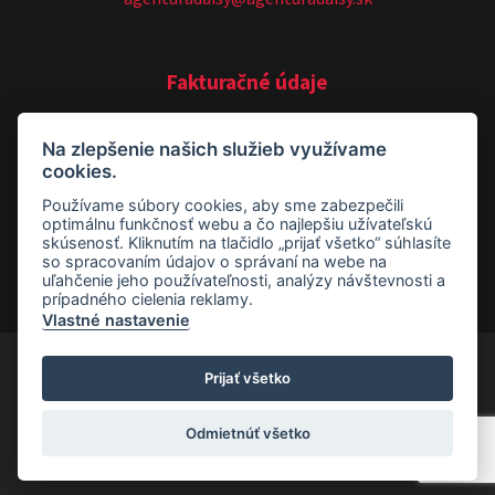
Fakturačné údaje
AGENTÚRA DAISY, s. r. o.
Na zlepšenie našich služieb využívame
cookies.
Timonova 755/27
Používame súbory cookies, aby sme zabezpečili
040 01 Košice
optimálnu funkčnosť webu a čo najlepšiu užívateľskú
skúsenosť. Kliknutím na tlačidlo „prijať všetko“ súhlasíte
so spracovaním údajov o správaní na webe na
IČO: 36581089
uľahčenie jeho používateľnosti, analýzy návštevnosti a
prípadného cielenia reklamy.
IČ DPH: SK202 18 44 231
Vlastné nastavenie
© 2026
daisygroup.sk
|
Všeobecné vyhlásenie
| Všetky práva
Prijať všetko
vyhradené
Odmietnúť všetko