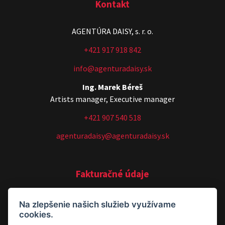
Kontakt
AGENTÚRA DAISY, s. r. o.
+421 917 918 842
info@agenturadaisy.sk
Ing. Marek Béreš
Artists manager, Executive manager
+421 907 540 518
agenturadaisy@agenturadaisy.sk
Fakturačné údaje
AGENTÚRA DAISY, s. r. o.
Na zlepšenie našich služieb využívame
cookies.
Timonova 755/27