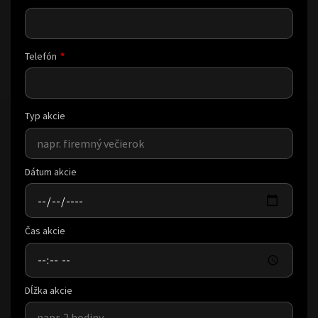
Telefón
Typ akcie
Dátum akcie
Čas akcie
Dĺžka akcie