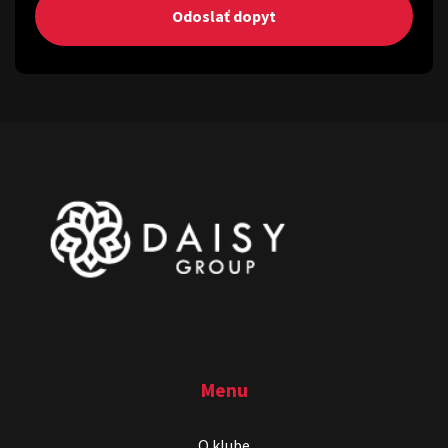
Odoslať dopyt
Menu
O klube