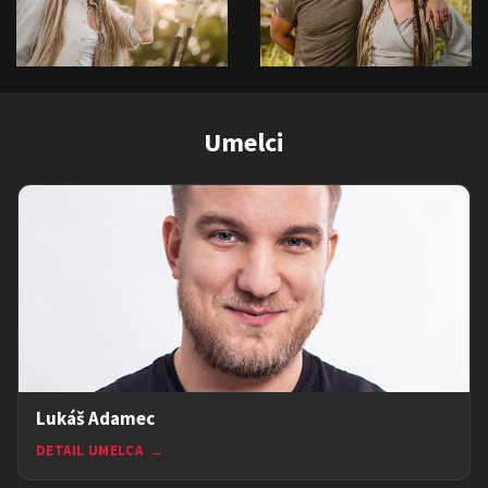
Umelci
Lukáš Adamec
DETAIL UMELCA
→