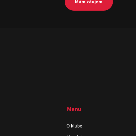
Mám záujem
Menu
O klube