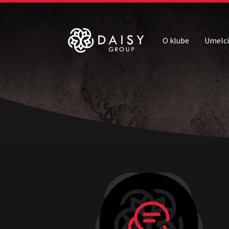
O klube
Umelci