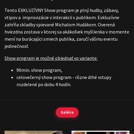
Tento EXKLUZÍVNY Show program je plný hudby, zábavy,
vtipov a improvizácie v interakcii s publikom. Exkluzívne
zahŕňa skladby spievané Michalom Hudákom. Overená
hviezdna zostava v ktorej sa akákoľvek myšlienka v momente
mení na burácajúci smiech publika, zaručí vášmu eventu
jedinečnosť.
Show program je možné objednať vo variante:
90min. show program,
celovečerný show program - rôzne dlhé vstupy
rozdelené po dobu 4 hodín.
Galéria