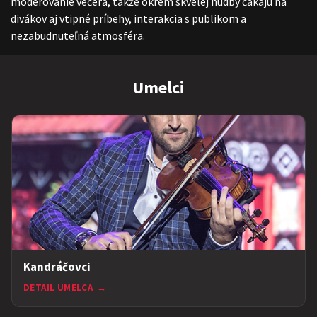
moderovanie večera, takže okrem skvelej hudby čakajú na
divákov aj vtipné príbehy, interakcia s publikom a
nezabudnuteľná atmosféra.
Umelci
Kandráčovci
DETAIL UMELCA
→