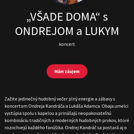
„VŠADE DOMA“ s
ONDREJOM a LUKYM
koncert
Mám záujem
Zažite jedinečný hudobný večer plný energie a zábavy s
koncertom Ondreja Kandráča a Lukáša Adamca. Obaja umelci
vystúpia spolu s kapelou a prinášajú neopakovateľnú
kombináciu tradičných a moderných hudobných prvkov, ktoré
rozochvejú každého fanúšika. Ondrej Kandráč sa postará aj o