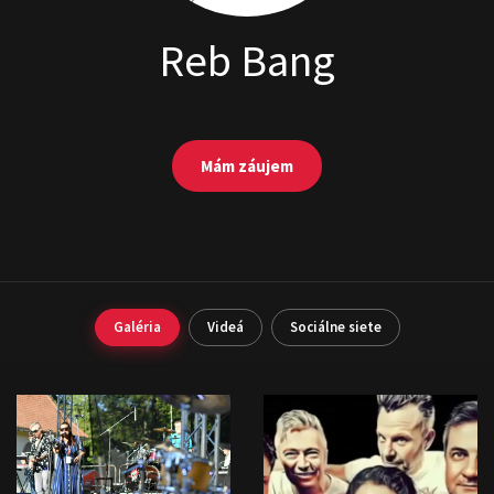
Reb Bang
Mám záujem
Galéria
Videá
Sociálne siete