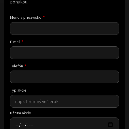
ponukou.
Meno a priezvisko
E-mail
Telefón
Typ akcie
Dátum akcie