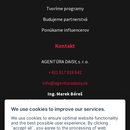
Tvoríme programy
Budujeme partnerstvá
Ponúkame influencerov
Kontakt
AGENTÚRA DAISY, s. r. o.
+421 917 918 842
info@agenturadaisy.sk
Ing. Marek Béreš
Artists manager, Executive manager
We use cookies to improve our services.
+421 907 540 518
We use cookies to ensure optimal website functionality
agenturadaisy@agenturadaisy.sk
and the best possible user experience. By clicking
`accept all`, you agree to the processing of web