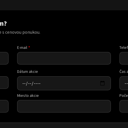
am?
e s cenovou ponukou.
E-mail
Tele
Dátum akcie
Čas 
Miesto akcie
Poče