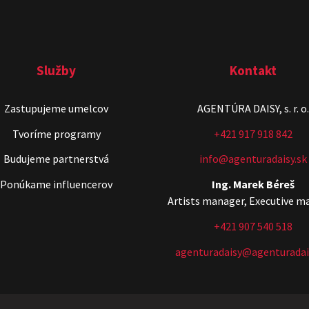
Služby
Kontakt
Zastupujeme umelcov
AGENTÚRA DAISY, s. r. o.
Tvoríme programy
+421 917 918 842
Budujeme partnerstvá
info@agenturadaisy.sk
Ponúkame influencerov
Ing. Marek Béreš
Artists manager, Executive m
+421 907 540 518
agenturadaisy@agenturadai