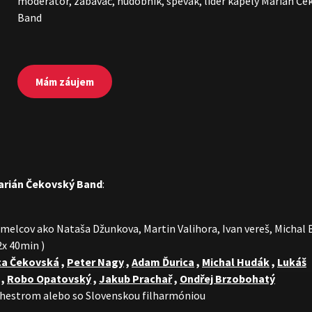
moderátor, zabávač, hudobník, spevák, líder kapely Marián Če
Band
Mám záujem
arián Čekovský Band
:
melcov ako Nataša Džunkova, Martin Valihora, Ivan vereš, Michal 
2x 40min )
ca Čekovská
,
Peter Nagy
,
Adam Ďurica
,
Michal Hudák
,
Lukáš
,
Robo Opatovský
,
Jakub Prachař
,
Ondřej Brzobohatý
rchestrom alebo so Slovenskou filharmóniou