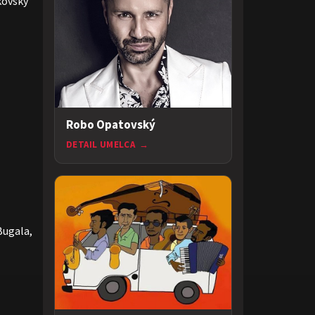
kovský
Robo Opatovský
DETAIL UMELCA
→
Bugala,