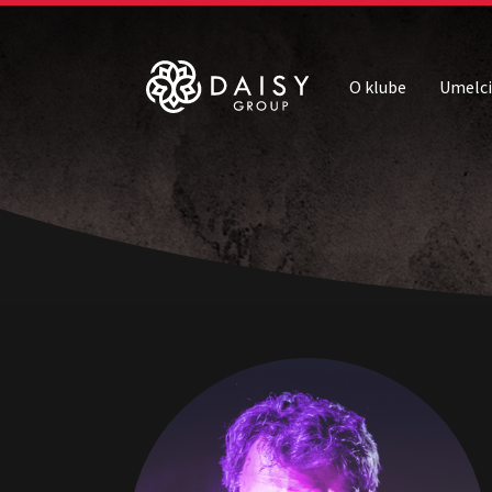
O klube
Umelci