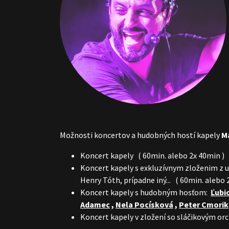
Možnosti koncertov a hudobných hostí kapely
M
Koncert kapely ( 60min. alebo 2x 40min )
Koncert kapely s exkluzívnym zloženim z u
Henry Tóth, prípadne iný... ( 60min. alebo 
Koncert kapely s hudobným hosťom:
Ľubi
Adamec
,
Nela Pocísková
,
Peter Cmorik
Koncert kapely v zložení so sláčikovým o