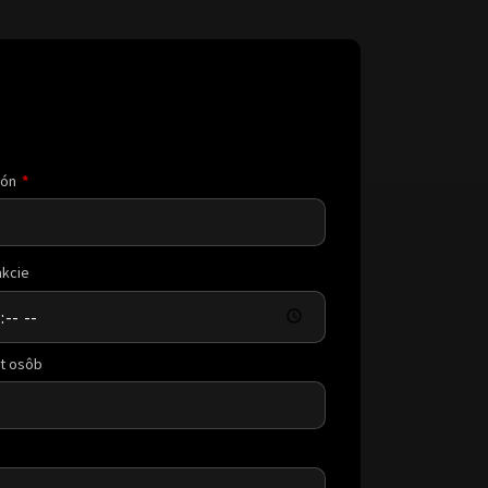
fón
akcie
t osôb