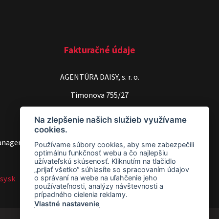
Fakturačné údaje
AGENTÚRA DAISY, s. r. o.
Timonova 755/27
040 01 Košice
Na zlepšenie našich služieb využívame
cookies.
IČO: 36581089
anager
Používame súbory cookies, aby sme zabezpečili
IČ DPH: SK202 18 44 231
optimálnu funkčnosť webu a čo najlepšiu
užívateľskú skúsenosť. Kliknutím na tlačidlo
„prijať všetko“ súhlasíte so spracovaním údajov
sy.sk
o správaní na webe na uľahčenie jeho
používateľnosti, analýzy návštevnosti a
prípadného cielenia reklamy.
Vlastné nastavenie