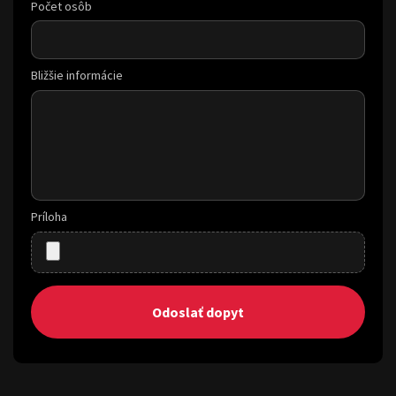
Počet osôb
Bližšie informácie
Príloha
Odoslať dopyt