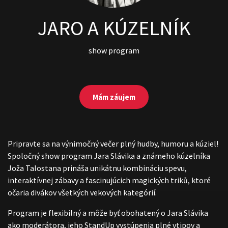
JARO A KÚZELNÍK
show program
Mám záujem
Pripravte sa na výnimočný večer plný hudby, humoru a kúziel!
Spoločný show program Jara Slávika a známeho kúzelníka
Joža Talostana prináša unikátnu kombináciu spevu,
interaktívnej zábavy a fascinujúcich magických triků, ktoré
očaria divákov všetkých vekových kategórií.
Program je flexibilný a môže byť obohatený o Jara Slávika
ako moderátora, jeho StandUp vystúpenia plné vtipov a