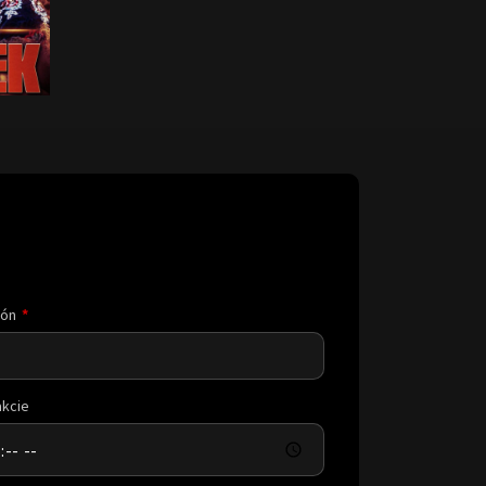
fón
akcie