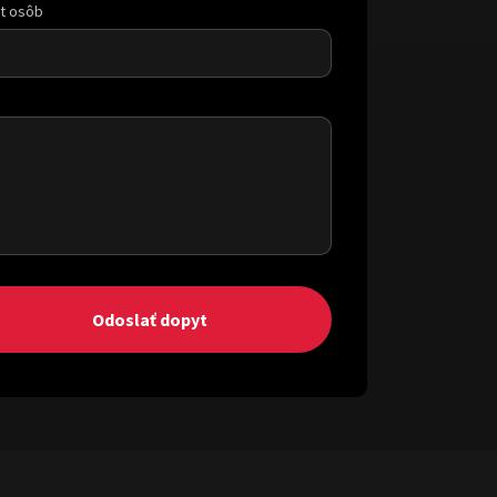
t osôb
Odoslať dopyt