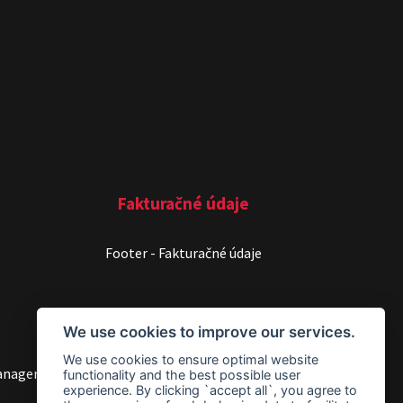
Fakturačné údaje
Footer - Fakturačné údaje
We use cookies to improve our services.
We use cookies to ensure optimal website
anager
functionality and the best possible user
experience. By clicking `accept all`, you agree to