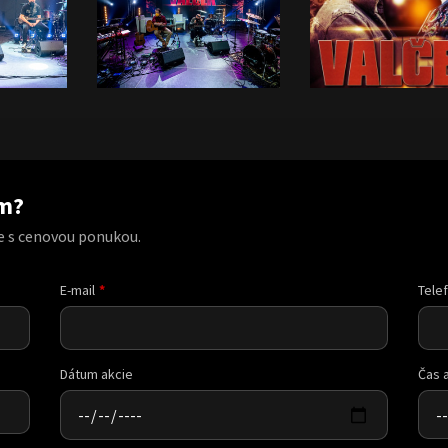
am?
e s cenovou ponukou.
E-mail
Tele
Dátum akcie
Čas 