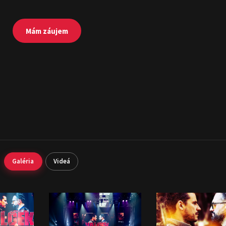
Mám záujem
Galéria
Videá