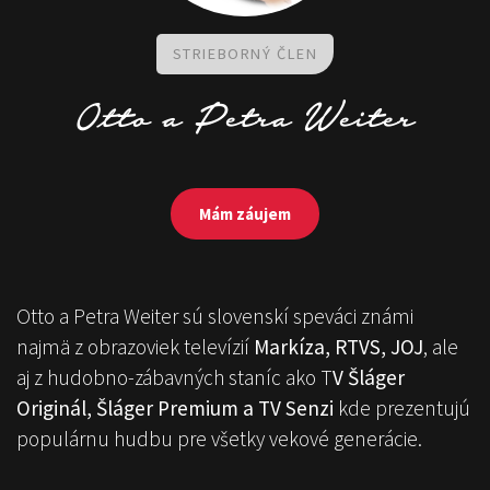
STRIEBORNÝ ČLEN
Otto
a Petra Weiter
Mám záujem
Otto a Petra Weiter sú slovenskí speváci známi
najmä z obrazoviek televízií
Markíza, RTVS, JOJ
, ale
aj z hudobno-zábavných staníc ako T
V Šláger
Originál, Šláger Premium a TV Senzi
kde prezentujú
populárnu hudbu pre všetky vekové generácie.