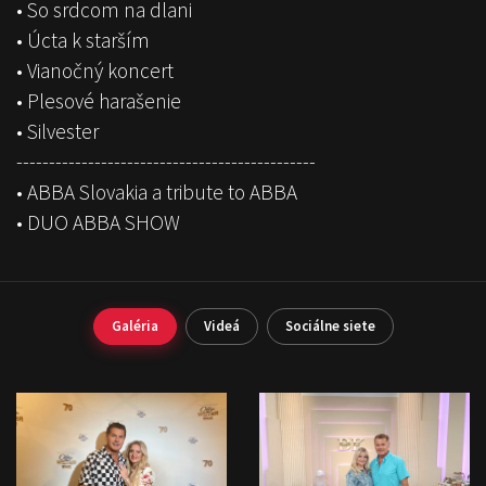
•⁠ ⁠So srdcom na dlani
•⁠ ⁠Úcta k starším
•⁠ ⁠Vianočný koncert
•⁠ ⁠Plesové harašenie
•⁠ ⁠Silvester
----------------------------------------------
•⁠ ⁠ABBA Slovakia a tribute to ABBA
•⁠ ⁠DUO ABBA SHOW
Galéria
Videá
Sociálne siete