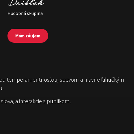
Drišľak
Hudobná skupina
Mám záujem
ojou temperamentnosťou, spevom a hlavne ľahučkým
u.
lova, a interakcie s publikom.