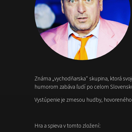
Známa „vychodňarska" skupina, ktorá sv
humorom zabáva ľudí po celom Slovensk
Vystúpenie je zmesou hudby, hovoreného s
Hra a spieva v tomto zložení: