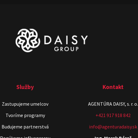
Služby
Kontakt
Zastupujeme umelcov
AGENTÚRA DAISY, s. r. o.
Tvoríme programy
+421 917 918 842
Budujeme partnerstvá
info@agenturadaisy.sk
Ponúkame influencerov
Ing. Marek Béreš