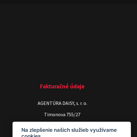
Fakturačné údaje
AGENTÚRA DAISY, s. r. o.
Timonova 755/27
040 01 Košice
Na zlepšenie našich služieb využívame
cookies.
IČO: 36581089