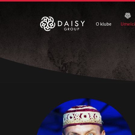
O klube
Umelci