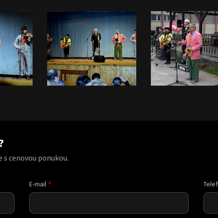
?
e s cenovou ponukou.
E-mail
Tele