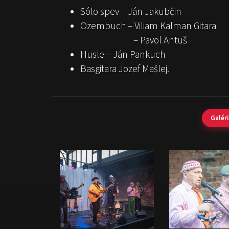
Sólo spev – Ján Jakubčin
Ozembuch – Viliam Kalman Gitara
– Pavol Antuš
Husle – Ján Pankuch
Basgitara Jozef Mašlej.
Galér