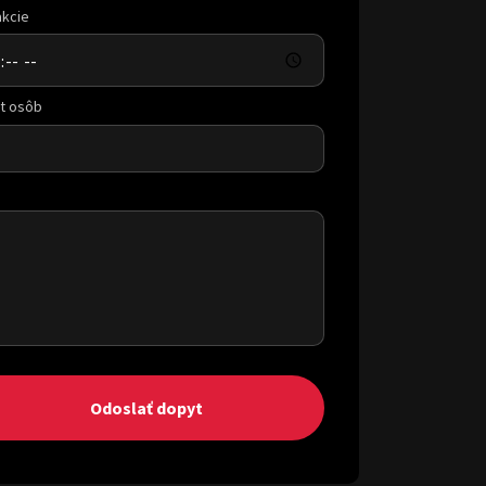
akcie
t osôb
Odoslať dopyt