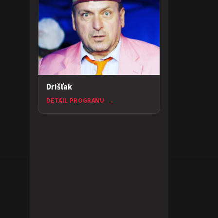
Drišľak
DETAIL PROGRAMU
→