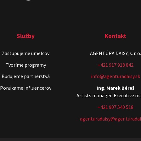
Služby
Kontakt
Zastupujeme umelcov
AGENTÚRA DAISY, s. r. o.
Tvoríme programy
+421 917 918 842
Budujeme partnerstvá
info@agenturadaisy.sk
Ponúkame influencerov
Ing. Marek Béreš
Artists manager, Executive m
+421 907 540 518
agenturadaisy@agenturadai