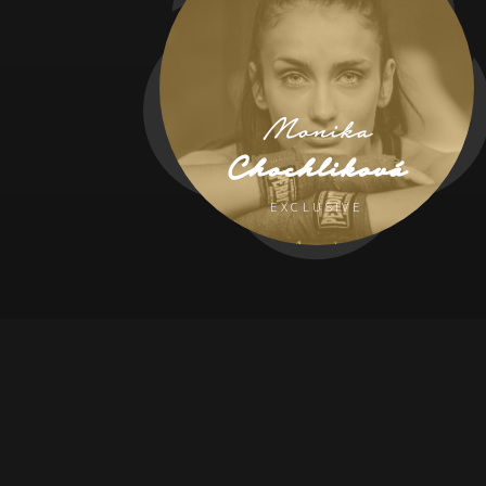
Monika
Chochliková
EXCLUSIVE