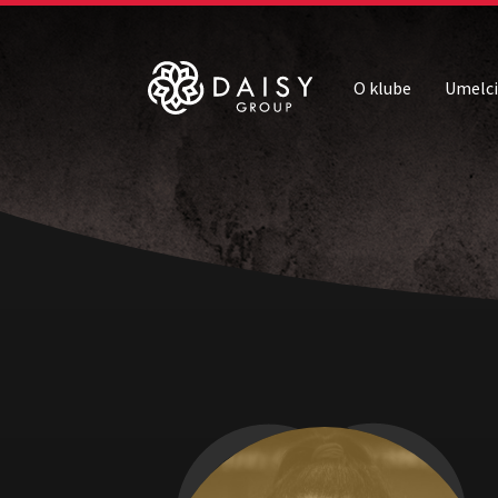
O klube
Umelci