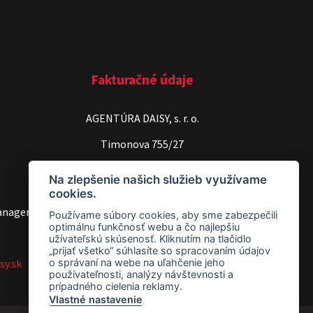
Fakturačné údaje
AGENTÚRA DAISY, s. r. o.
Timonova 755/27
040 01 Košice
Na zlepšenie našich služieb využívame
cookies.
IČO: 36581089
anager
Používame súbory cookies, aby sme zabezpečili
IČ DPH: SK202 18 44 231
optimálnu funkčnosť webu a čo najlepšiu
užívateľskú skúsenosť. Kliknutím na tlačidlo
„prijať všetko“ súhlasíte so spracovaním údajov
sy.sk
o správaní na webe na uľahčenie jeho
používateľnosti, analýzy návštevnosti a
prípadného cielenia reklamy.
Vlastné nastavenie