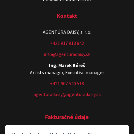
Kontakt
AGENTÚRA DAISY, s. r. o.
+421 917 918 842
info@agenturadaisy.sk
Ing. Marek Béreš
Artists manager, Executive manager
+421 907 540 518
agenturadaisy@agenturadaisy.sk
Fakturačné údaje
AGENTÚRA DAISY, s. r. o.