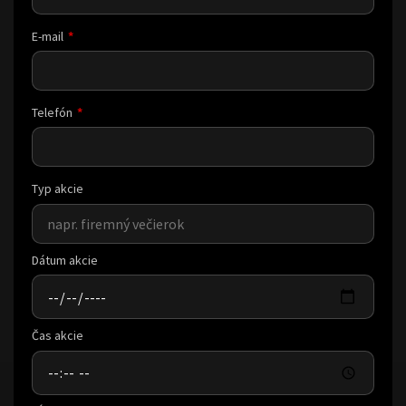
E-mail
Telefón
Typ akcie
Dátum akcie
Čas akcie