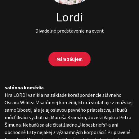
Lordi
Divadelné predstavenie na event
Mám záujem
salónna komédia
Hra LORDI vznikla na základe korešpondencie slávneho
Oscara Wildea. V salónnej komédii, ktorá si uťahuje z mužskej
samoľúbosti, ale je aj oslavou pevného priateľstva, si budú
môcť diváci vychutnať Maroša Kramára, Jozefa Vajdu a Petra
Šimuna. Nebudú sa ale čítať žiadne „liebesbriefs“ a ani
obchodné listy nejakej z významných korporácií. Pripravené