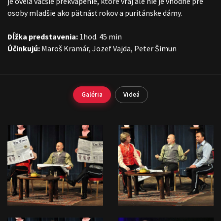
je oveľa väčšie prekvapenie, ktoré vraj ale nie je vhodné pre
osoby mladšie ako pätnásť rokov a puritánske dámy.
Dĺžka predstavenia:
1hod. 45 min
Účinkujú:
Maroš Kramár, Jozef Vajda, Peter Šimun
Galéria
Videá